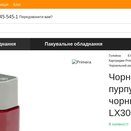
мація
Блог
45-545-1
Передзвонити вам?
днання
Пакувальне обладнання
Головна
Е
Картриджи Pri
Чорнильний ре
Чорн
пурп
чорн
LX30
В наявності