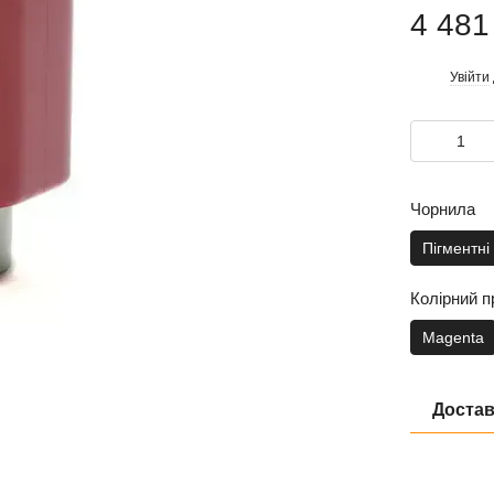
4 481
Увійти
%
Чорнила
Пігментні
Колірний п
Magenta
Достав