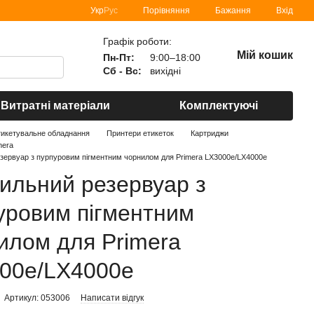
Порівняння
Укр
Рус
Бажання
Вхід
Графік роботи:
Мій кошик
Пн-Пт:
9:00–18:00
Сб - Вс:
вихідні
Витратні матеріали
Комплектуючі
тикетувальне обладнання
Принтери етикеток
Картриджи
mera
зервуар з пурпуровим пігментним чорнилом для Primera LX3000e/LX4000e
ильний резервуар з
уровим пігментним
илом для Primera
00e/LX4000e
Артикул: 053006
Написати відгук