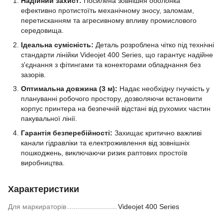
Надійний захист:
Посилена зовнішня оболонка
ефективно протистоїть механічному зносу, заломам,
перетисканням та агресивному впливу промислового
середовища.
Ідеальна сумісність:
Деталь розроблена чітко під технічні
стандарти лінійки Videojet 400 Series, що гарантує надійне
з'єднання з фітингами та конекторами обладнання без
зазорів.
Оптимальна довжина (3 м):
Надає необхідну гнучкість у
плануванні робочого простору, дозволяючи встановити
корпус принтера на безпечній відстані від рухомих частин
пакувальної лінії.
Гарантія безперебійності:
Захищає критично важливі
канали гідравліки та електроживлення від зовнішніх
пошкоджень, виключаючи ризик раптових простоїв
виробництва.
Характеристики
Для маркираторів
Videojet 400 Series