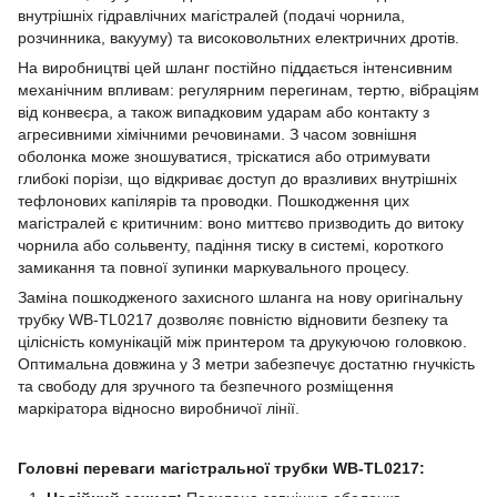
внутрішніх гідравлічних магістралей (подачі чорнила,
розчинника, вакууму) та високовольтних електричних дротів.
На виробництві цей шланг постійно піддається інтенсивним
механічним впливам: регулярним перегинам, тертю, вібраціям
від конвеєра, а також випадковим ударам або контакту з
агресивними хімічними речовинами. З часом зовнішня
оболонка може зношуватися, тріскатися або отримувати
глибокі порізи, що відкриває доступ до вразливих внутрішніх
тефлонових капілярів та проводки. Пошкодження цих
магістралей є критичним: воно миттєво призводить до витоку
чорнила або сольвенту, падіння тиску в системі, короткого
замикання та повної зупинки маркувального процесу.
Заміна пошкодженого захисного шланга на нову оригінальну
трубку WB-TL0217 дозволяє повністю відновити безпеку та
цілісність комунікацій між принтером та друкуючою головкою.
Оптимальна довжина у 3 метри забезпечує достатню гнучкість
та свободу для зручного та безпечного розміщення
маркіратора відносно виробничої лінії.
Головні переваги магістральної трубки WB-TL0217: