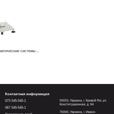
APLINK APL35s — Автоматические системы печати и нанесения этикеток
Контактная информация
073 545-545-1
50053, Украина, г. Кривой Рог, ул.
Конституционная, д. 9А
067 545-545-1
76000, Украина, г. Ивано-