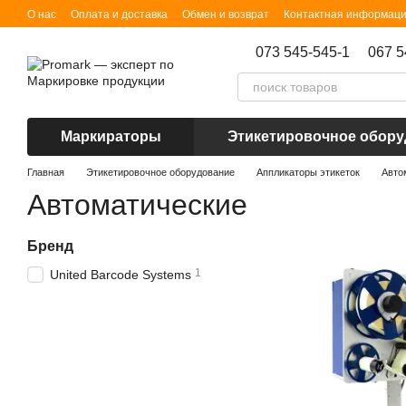
Перейти к основному контенту
О нас
Оплата и доставка
Обмен и возврат
Контактная информац
073 545-545-1
067 5
Маркираторы
Этикетировочное обор
Главная
Этикетировочное оборудование
Аппликаторы этикеток
Авто
Автоматические
Бренд
1
United Barcode Systems