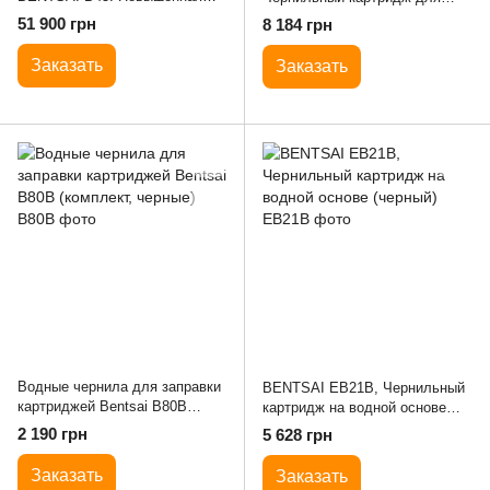
эффективность в печати с
маркиратора (черный)
51 900 грн
8 184 грн
новыми возможностями (50.8
мм)
Заказать
Заказать
Водные чернила для заправки
BENTSAI EB21B, Чернильный
картриджей Bentsai B80B
картридж на водной основе
(комплект, черные)
(черный)
2 190 грн
5 628 грн
Заказать
Заказать