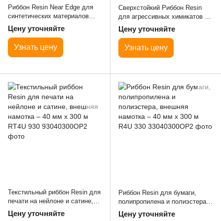
Риббон Resin Near Edge для
Сверхстойкий Риббон Resin
синтетических материалов
для агрессивных химикатов и
(PET, PP, PVC), внешняя
синтетики, внешняя намотка –
Цену уточняйте
Цену уточняйте
намотка – 220 мм x 300 м R4U
25 мм x 300 м R4U 350
600 NE
Узнать цену
Узнать цену
Текстильный риббон Resin для
Риббон Resin для бумаги,
печати на нейлоне и сатине,
полипропилена и полиэстера,
внешняя намотка – 40 мм x
внешняя намотка – 40 мм x 300
Цену уточняйте
Цену уточняйте
300 м RT4U 930
м R4U 330