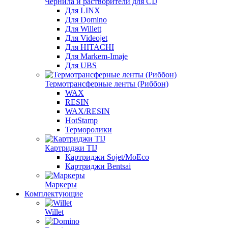
Чернила и растворители для CIJ
Для LINX
Для Domino
Для Willett
Для Videojet
Для HITACHI
Для Markem-Imaje
Для UBS
Термотрансферные ленты (Риббон)
WAX
RESIN
WAX/RESIN
HotStamp
Терморолики
Картриджи TIJ
Картриджи Sojet/MoEco
Картриджи Bentsai
Маркеры
Комплектующие
Willet