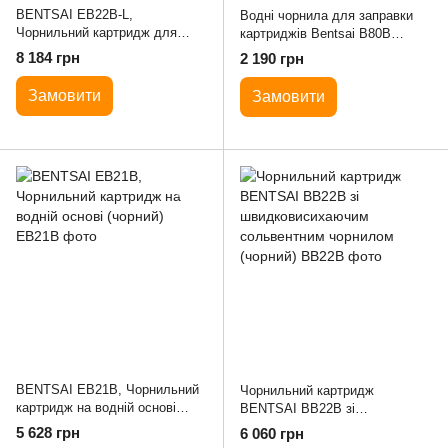
BENTSAI EB22B-L,
Водні чорнила для заправки
Чорнильний картридж для
картриджів Bentsai B80B
маркіратора (чорний)
(комплект, чорні)
8 184 грн
2 190 грн
Замовити
Замовити
BENTSAI EB21B, Чорнильний
Чорнильний картридж
картридж на водній основі
BENTSAI BB22B зі
(чорний)
швидковисихаючим
5 628 грн
6 060 грн
сольвентним чорнилом