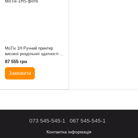
MoTix 1H Ручний принтер
високої роздільної здатності (зі
сканером штрих-кодів)
87 555 грн
Замовити
073 545-545-1
067 545-545-1
Контактна інформація