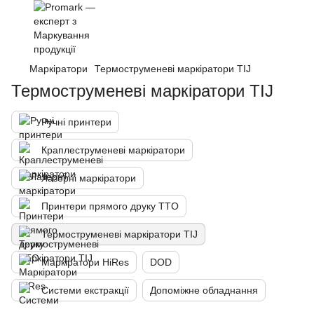
Маркіратори
Термоструменеві маркіратори TIJ
Термоструменеві маркіратори TIJ
Ручні принтери
Краплеструменеві маркіратори
Лазерні маркіратори
Принтери прямого друку TTO
Термоструменеві маркіратори TIJ
Маркіратори HiRes
DOD
Системи екстракції
Допоміжне обладнання