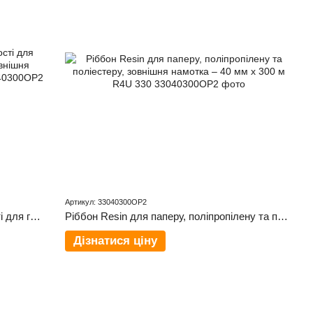
Артикул: 33040300OP2
Ріббон Wax/Resin підвищеної стійкості для глянцевих та матових поверхонь, зовнішня намотка – 40 мм × 300 м W4U 250
Ріббон Resin для паперу, поліпропілену та поліестеру, зовнішня намотка – 40 мм x 300 м R4U 330
Дізнатися ціну