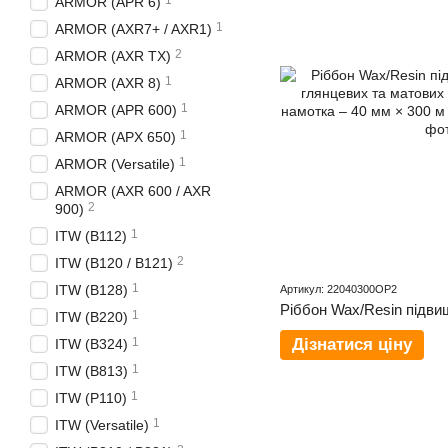
1
ARMOR (APR 6)
1
ARMOR (AXR7+ / AXR1)
2
ARMOR (AXR TX)
1
ARMOR (AXR 8)
1
ARMOR (APR 600)
1
ARMOR (APX 650)
1
ARMOR (Versatile)
ARMOR (AXR 600 / AXR
2
900)
1
ITW (B112)
2
ITW (B120 / B121)
1
ITW (B128)
Артикул: 22040300OP2
1
ITW (B220)
1
Дізнатися ціну
ITW (B324)
1
ITW (B813)
1
ITW (P110)
1
ITW (Versatile)