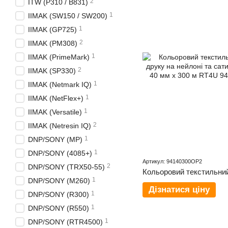
2
ITW (P310 / B831)
1
IIMAK (SW150 / SW200)
1
IIMAK (GP725)
2
IIMAK (PM308)
1
IIMAK (PrimeMark)
2
IIMAK (SP330)
1
IIMAK (Netmark IQ)
1
IIMAK (NetFlex+)
1
IIMAK (Versatile)
2
IIMAK (Netresin IQ)
1
DNP/SONY (MP)
1
DNP/SONY (4085+)
Артикул: 94140300OP2
2
DNP/SONY (TRX50-55)
1
DNP/SONY (M260)
Дізнатися ціну
1
DNP/SONY (R300)
1
DNP/SONY (R550)
1
DNP/SONY (RTR4500)