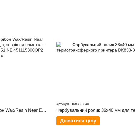
Артикул: DK833-3640
Стійкий до подряпин рібон Wax/Resin Near Edge для плівок та глянцю, зовнішня намотка – 115 мм x 300 м WR4U 451 NE
Дізнатися ціну