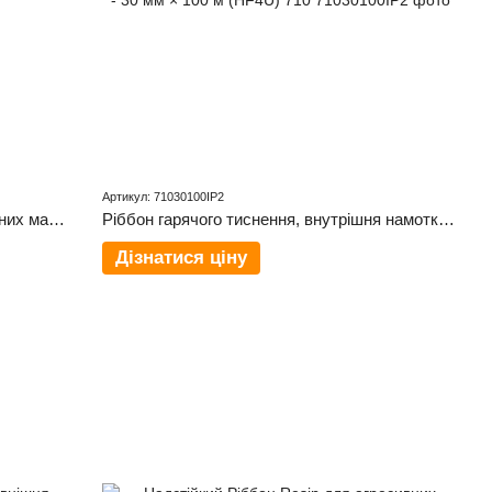
Артикул: 71030100IP2
Ріббон Resin Near Edge для синтетичних матеріалів (PET, PP, PVC), зовнішня намотка – 220 мм x 300 м R4U 600 NE
Ріббон гарячого тиснення, внутрішня намотка - 30 мм × 100 м (HF4U) 710
Дізнатися ціну