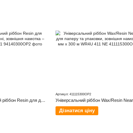
Артикул: 411115300OP2
Кольоровий текстильний ріббон Resin для друку на нейлоні та сатині, зовнішня намотка – 40 мм x 300 м RT4U 941
Дізнатися ціну