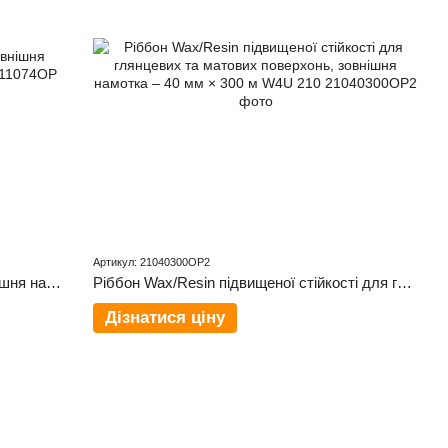
Артикул: 21040300OP2
Ріббон для паперових етикеток, зовнішня намотка – 110 мм × 74 м W4U 120
Ріббон Wax/Resin підвищеної стійкості для глянцевих та матових поверхонь, зовнішня намотка – 40 мм × 300 м W4U 210
Дізнатися ціну