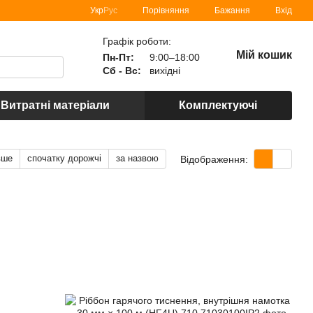
Порівняння
Укр
Рус
Бажання
Вхід
Графік роботи:
Мій кошик
Пн-Пт:
9:00–18:00
Сб - Вс:
вихідні
Витратні матеріали
Комплектуючі
вше
спочатку дорожчі
за назвою
Відображення: