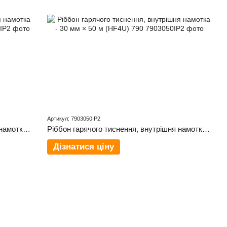
Артикул: 7903050IP2
Ріббон гарячого тиснення, внутрішня намотка - 50 мм × 305 м (HF4U) 720
Ріббон гарячого тиснення, внутрішня намотка - 30 мм × 50 м (HF4U) 790
Дізнатися ціну