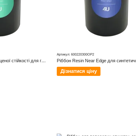
Артикул: 600220300OP2
Ріббон Wax/Resin підвищеної стійкості для глянцевих та матових поверхонь, зовнішня намотка – 40 мм × 300 м W4U 200
Дізнатися ціну