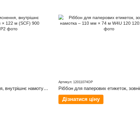
Артикул: 12011074OP
Ріббон гарячого тиснення, внутрішнє намотування - 30 мм × 122 м (SCF) 900
Дізнатися ціну