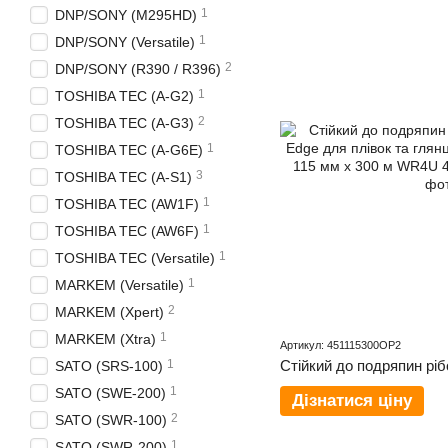
1
DNP/SONY (M295HD)
1
DNP/SONY (Versatile)
2
DNP/SONY (R390 / R396)
1
TOSHIBA TEC (A-G2)
2
TOSHIBA TEC (A-G3)
1
TOSHIBA TEC (A-G6E)
3
TOSHIBA TEC (A-S1)
1
TOSHIBA TEC (AW1F)
1
TOSHIBA TEC (AW6F)
1
TOSHIBA TEC (Versatile)
1
MARKEM (Versatile)
2
MARKEM (Xpert)
1
MARKEM (Xtra)
Артикул: 451115300OP2
1
SATO (SRS-100)
1
SATO (SWE-200)
Дізнатися ціну
2
SATO (SWR-100)
1
SATO (SWR-200)