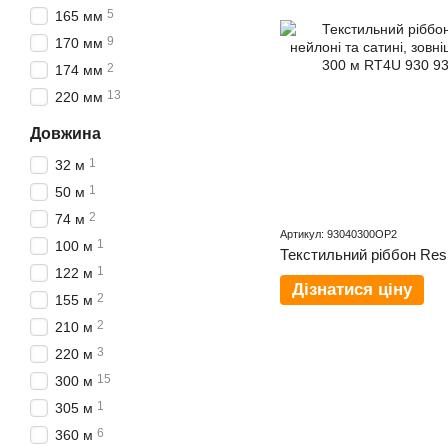
5
165 мм
9
170 мм
2
174 мм
13
220 мм
Довжина
1
32 м
1
50 м
2
74 м
Артикул: 93040300OP2
1
100 м
1
122 м
Дізнатися ціну
2
155 м
2
210 м
3
220 м
15
300 м
1
305 м
6
360 м