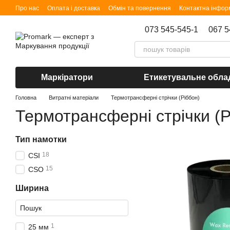
Перейти до основного контенту
Про нас
Оплата і доставка
Обмін та повернення
Контактна інфор
073 545-545-1
067 5
Маркіратори
Етикетувальне обла
Головна
Витратні матеріали
Термотрансферні стрічки (Ріббон)
Термотрансферні стрічки (Р
Тип намотки
18
CSI
15
CSO
Ширина
1
25 мм