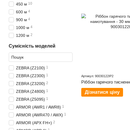
10
450 м
4
600 м
4
900 м
4
1000 м
2
1200 м
Сумісність моделей
1
ZEBRA (Z2100)
1
ZEBRA (Z2300)
Артикул: 90030122IP2
2
ZEBRA (Z3200)
1
ZEBRA (Z4800)
Дізнатися ціну
1
ZEBRA (Z5095)
1
ARMOR (AWR1 / AWR8)
1
ARMOR (AWR470 / AWX)
2
ARMOR (APX FH+)