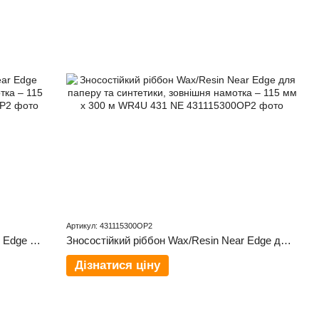
Артикул: 431115300OP2
Універсальний ріббон Wax/Resin Near Edge для паперу та упаковки, зовнішня намотка – 115 мм x 300 м WR4U 411 NE
Зносостійкий ріббон Wax/Resin Near Edge для паперу та синтетики, зовнішня намотка – 115 мм x 300 м WR4U 431 NE
Дізнатися ціну