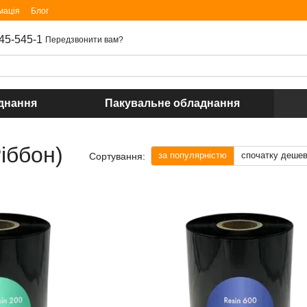
мація
Блог
45-545-1
Передзвонити вам?
днання
Пакувальне обладнання
іббон)
за популярністю
спочатку деше
Сортування: