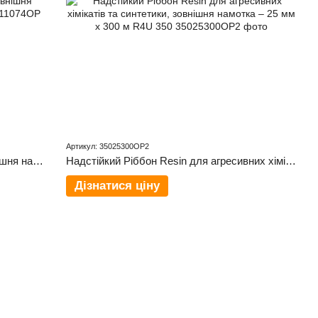
Артикул: 35025300OP2
Ріббон для паперових етикеток, зовнішня намотка – 110 мм × 74 м W4U 100
Надстійкий Ріббон Resin для агресивних хімікатів та синтетики, зовнішня намотка – 25 мм x 300 м R4U 350
Дізнатися ціну