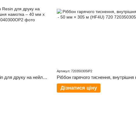
Артикул: 720350305IP2
Текстильний ріббон Resin для друку на нейлоні та сатині, зовнішня намотка – 40 мм x 300 м RT4U 930
Дізнатися ціну