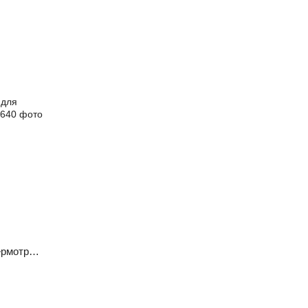
Фарбувальний ролик 36x40 мм для термотрансферного принтера