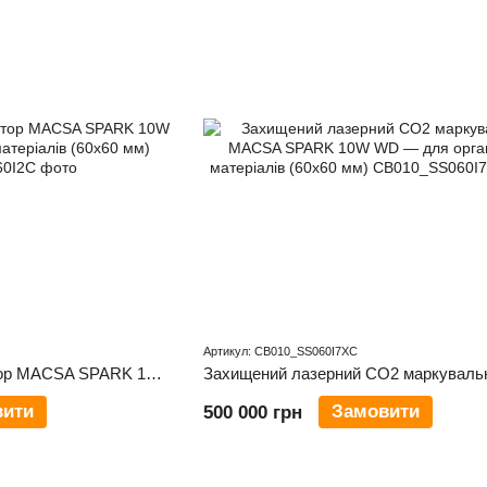
Артикул: CB010_SS060I7XC
Лазерний CO2 маркіратор MACSA SPARK 10W SE — для органічних матеріалів (60х60 мм)
вити
Замовити
500 000 грн