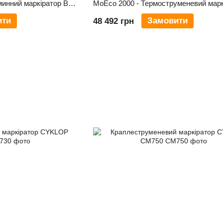
Покращений термоструминний маркіратор BENTSAI B40: Нові Можливості для Ефективного Друку
ити
Замовити
48 492 грн