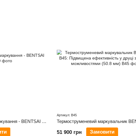
Артикул: B45
Принтер ручний для маркування - BENTSAI B80
ити
Замовити
51 900 грн