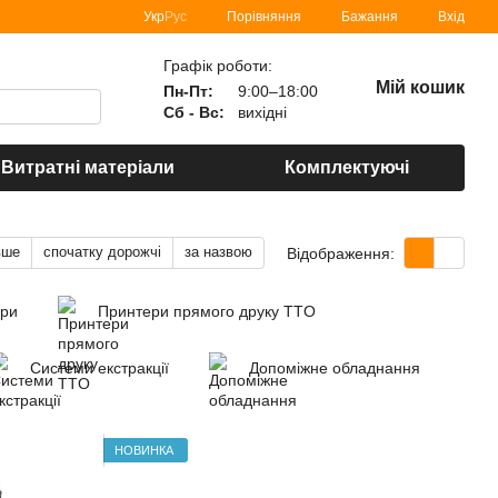
Порівняння
Укр
Рус
Бажання
Вхід
Графік роботи:
Мій кошик
Пн-Пт:
9:00–18:00
Сб - Вс:
вихідні
Витратні матеріали
Комплектуючі
вше
спочатку дорожчі
за назвою
Відображення:
ори
Принтери прямого друку TTO
Системи екстракції
Допоміжне обладнання
НОВИНКА