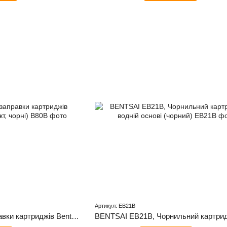
Артикул: EB21B
Водні чорнила для заправки картриджів Bentsai B80B (комплект, чорні)