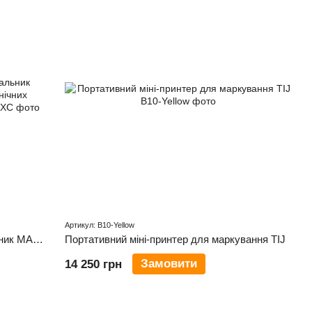
Артикул: B10-Yellow
Захищений лазерний CO2 маркувальник MACSA SPARK 10W WD — для органічних матеріалів (60х60 мм)
Портативний міні-принтер для маркування TIJ
Замовити
14 250 грн