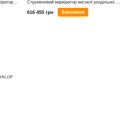
MoEco 2000 - Термоструменевий маркіратор одна друкуюча головка
Струменевий маркіратор високої роздільної здатності MRX 72e
Замовити
616 455 грн