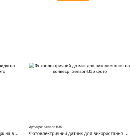
Артикул: Sensor-B35
BENTSAI EB21B, Чорнильний картридж на водній основі (чорний)
Фотоелектричний датчик для використання на конвеєрі