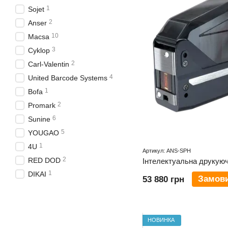
1
Sojet
2
Anser
10
Macsa
3
Cyklop
2
Carl-Valentin
4
United Barcode Systems
1
Bofa
2
Promark
6
Sunine
5
YOUGAO
1
4U
Артикул: ANS-SPH
2
RED DOD
Інтелектуальна друкую
1
DIKAI
Замов
53 880 грн
НОВИНКА