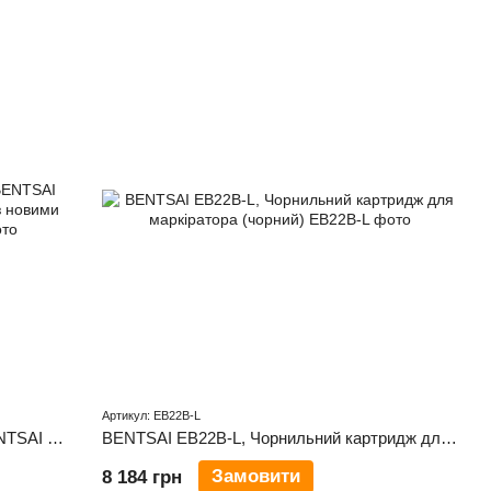
Артикул: EB22B-L
Термоструменевий маркувальник BENTSAI B45: Підвищена ефективність у друці з новими можливостями (50.8 мм)
BENTSAI EB22B-L, Чорнильний картридж для маркіратора (чорний)
Замовити
8 184 грн