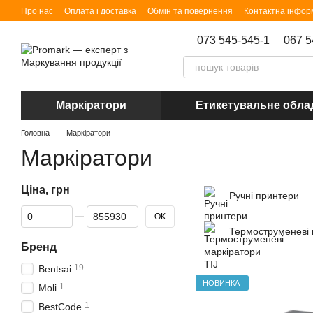
Перейти до основного контенту
Про нас
Оплата і доставка
Обмін та повернення
Контактна інфор
073 545-545-1
067 5
Маркіратори
Етикетувальне обла
Головна
Маркіратори
Маркіратори
Ціна, грн
Ручні принтери
Від Ціна, грн
До Ціна, грн
ОК
Термоструменеві 
Бренд
19
Bentsai
НОВИНКА
1
Moli
1
BestCode