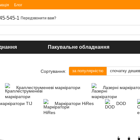
мація
Блог
45-545-1
Передзвонити вам?
днання
Пакувальне обладнання
за популярністю
спочатку деше
Сортування:
Краплеструменеві маркіратори
Лазерні маркірат
маркіратори TIJ
Маркіратори HiRes
DOD