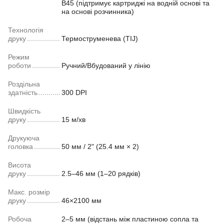
B45 (підтримує картриджі на водній основі та
на основі розчинника)
Технологія
друку
Термоструменева (TIJ)
Режим
роботи
Ручний/Вбудований у лінію
Роздільна
здатність
300 DPI
Швидкість
друку
15 м/хв
Друкуюча
головка
50 мм / 2" (25.4 мм × 2)
Висота
друку
2.5–46 мм (1–20 рядків)
Макс. розмір
друку
46×2100 мм
Робоча
2–5 мм (відстань між пластиною сопла та