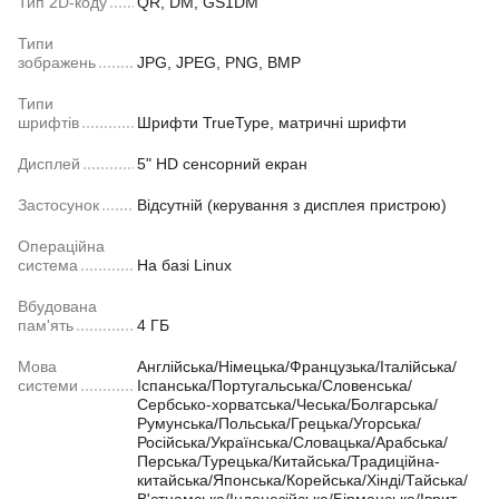
Тип 2D-коду
QR, DM, GS1DM
Типи
зображень
JPG, JPEG, PNG, BMP
Типи
шрифтів
Шрифти TrueType, матричні шрифти
Дисплей
5" HD сенсорний екран
Застосунок
Відсутній (керування з дисплея пристрою)
Операційна
система
На базі Linux
Вбудована
пам'ять
4 ГБ
Мова
Англійська/Німецька/Французька/Італійська/
системи
Іспанська/Португальська/Словенська/
Сербсько-хорватська/Чеська/Болгарська/
Румунська/Польська/Грецька/Угорська/
Російська/Українська/Словацька/Арабська/
Перська/Турецька/Китайська/Традиційна-
китайська/Японська/Корейська/Хінді/Тайська/
В'єтнамська/Індонезійська/Бірманська/Іврит