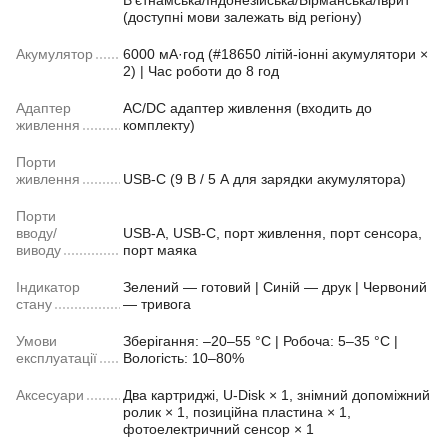
(доступні мови залежать від регіону)
Акумулятор
6000 мА·год (#18650 літій-іонні акумулятори ×
2) | Час роботи до 8 год
Адаптер
AC/DC адаптер живлення (входить до
живлення
комплекту)
Порти
живлення
USB-C (9 В / 5 А для зарядки акумулятора)
Порти
вводу/
USB-A, USB-C, порт живлення, порт сенсора,
виводу
порт маяка
Індикатор
Зелений — готовий | Синій — друк | Червоний
стану
— тривога
Умови
Зберігання: –20–55 °C | Робоча: 5–35 °C |
експлуатації
Вологість: 10–80%
Аксесуари
Два картриджі, U-Disk × 1, знімний допоміжний
ролик × 1, позиційна пластина × 1,
фотоелектричний сенсор × 1