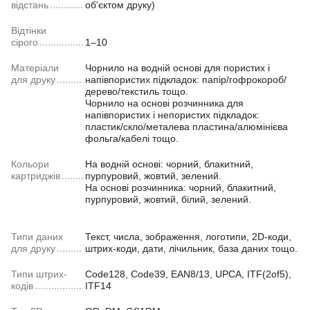
відстань
об'єктом друку)
Відтінки
сірого
1–10
Матеріали
Чорнило на водній основі для пористих і
для друку
напівпористих підкладок: папір/гофрокороб/
дерево/текстиль тощо.
Чорнило на основі розчинника для
напівпористих і непористих підкладок:
пластик/скло/металева пластина/алюмінієва
фольга/кабелі тощо.
Кольори
На водній основі: чорний, блакитний,
картриджів
пурпуровий, жовтий, зелений.
На основі розчинника: чорний, блакитний,
пурпуровий, жовтий, білий, зелений.
Типи даних
Текст, числа, зображення, логотипи, 2D-коди,
для друку
штрих-коди, дати, лічильник, база даних тощо.
Типи штрих-
Code128, Code39, EAN8/13, UPCA, ITF(2of5),
кодів
ITF14