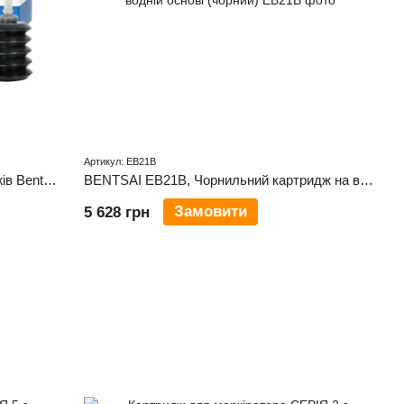
Артикул: EB21B
Водні чорнила для заправки картриджів Bentsai B80B (комплект, чорні)
BENTSAI EB21B, Чорнильний картридж на водній основі (чорний)
Замовити
5 628 грн