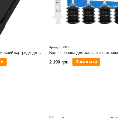
Артикул: B80B
BENTSAI EB22B-L, Чорнильний картридж для маркіратора (чорний)
ти
Замовити
2 190 грн