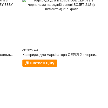
Артикул: 21S
Картридж для маркіратора СЕРІЯ 5 з сольвентними чорнилами SOJET - 53SY
Картридж для маркіратора СЕРІЯ 2 з чернилами на водній основі SOJET 21S (з пігментом)
Дізнатися ціну