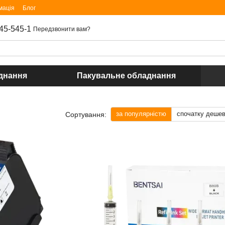
мація
Блог
45-545-1
Передзвонити вам?
днання
Пакувальне обладнання
за популярністю
спочатку деше
Сортування: