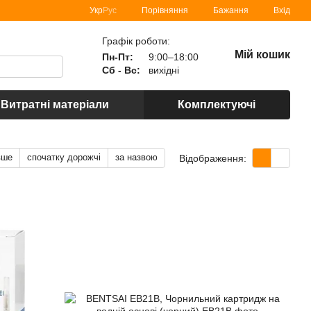
Порівняння
Укр
Рус
Бажання
Вхід
Графік роботи:
Мій кошик
Пн-Пт:
9:00–18:00
Сб - Вс:
вихідні
Витратні матеріали
Комплектуючі
вше
спочатку дорожчі
за назвою
Відображення: