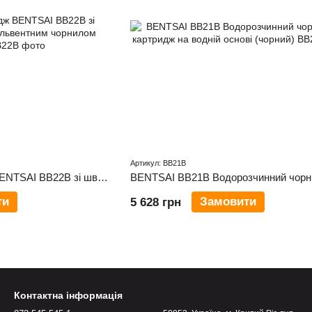
Артикул: BB21B
Чорнильний картридж BENTSAI BB22B зі швидковисихаючим сольвентним чорнилом (чорний)
ти
Замовити
5 628 грн
Контактна інформація