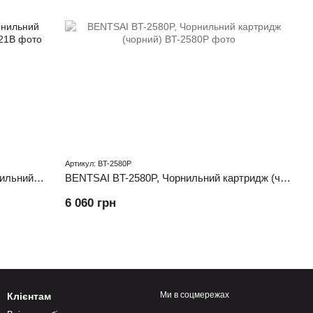
Артикул: BT-2580P
BENTSAI BB21B Водорозчинний чорнильний картридж на водній основі (чорний)
BENTSAI BT-2580P, Чорнильний картридж (чорний)
6 060 грн
Ми в соцмережах
Клієнтам