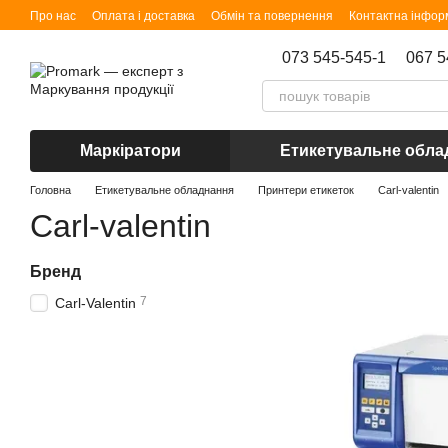
Перейти до основного контенту
Про нас
Оплата і доставка
Обмін та повернення
Контактна інфор
073 545-545-1
067 5
Маркіратори
Етикетувальне обла
Головна
Етикетувальне обладнання
Принтери етикеток
Carl-valentin
Carl-valentin
Бренд
7
Carl-Valentin