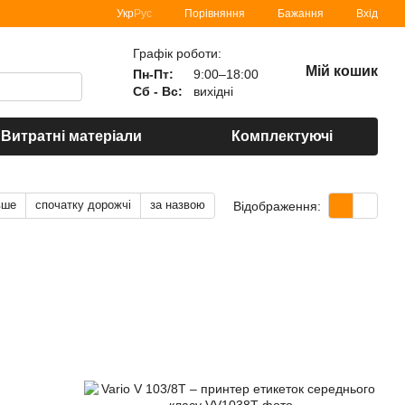
Порівняння
Укр
Рус
Бажання
Вхід
Графік роботи:
Мій кошик
Пн-Пт:
9:00–18:00
Сб - Вс:
вихідні
Витратні матеріали
Комплектуючі
вше
спочатку дорожчі
за назвою
Відображення: