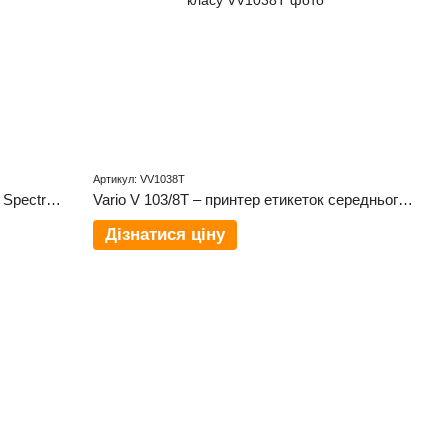
Артикул: VV1038T
Надійний принтер для друку етикеток Spectra II (160/12) - точність, швидкість і висока якість
Vario V 103/8T – принтер етикеток середнього класу
Дізнатися ціну