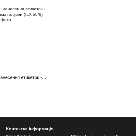
ILX - компактний друк і нанесення етикеток - ідеальне рішення для всіх галузей (ILX 56/8)
Контактна інформація