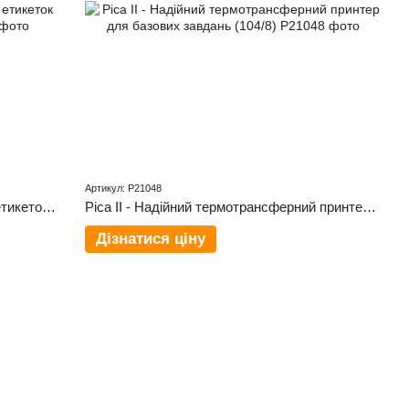
Артикул: P21048
Vita V - потужний принтер для друку етикеток від Carl Valentin (V103/8T)
Pica II - Надійний термотрансферний принтер для базових завдань (104/8)
Дізнатися ціну