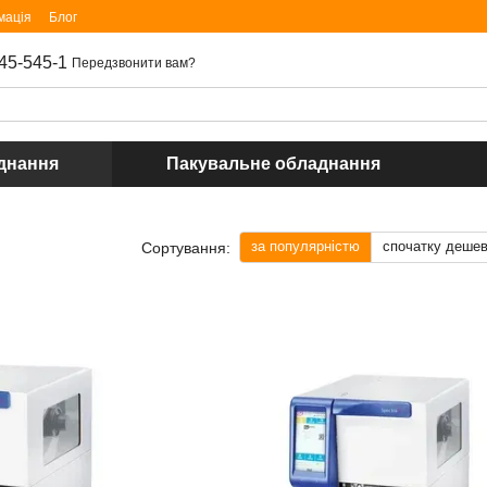
мація
Блог
45-545-1
Передзвонити вам?
днання
Пакувальне обладнання
за популярністю
спочатку деше
Сортування: