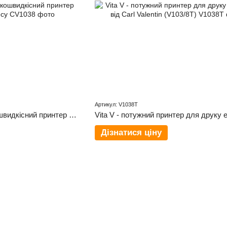
Артикул: V1038T
Compa V 103/8 - високошвидкісний принтер етикеток для бізнесу
Дізнатися ціну