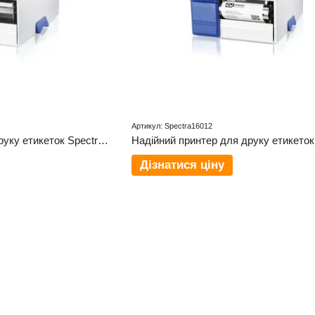
Артикул: Spectra16012
Надійний принтер для друку етикеток Spectra II (103/8) - точність, швидкість і висока якість
Дізнатися ціну