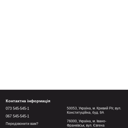
Контактна інформація
073 545-545-1
50053, Україна, м. Кривий Ріг, вул.
Конституційна, буд. 9А
067 545-545-1
76000, Україна, м. Івано-
Передзвонити вам?
Франківськ, вул. Євгена