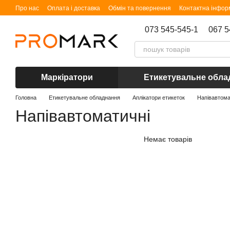
Перейти до основного контенту
Про нас
Оплата і доставка
Обмін та повернення
Контактна інфор
073 545-545-1
067 5
Маркіратори
Етикетувальне обла
Головна
Етикетувальне обладнання
Аплікатори етикеток
Напівавтома
Напівавтоматичні
Немає товарів