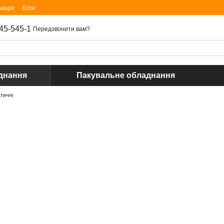
мація
Блог
45-545-1
Передзвонити вам?
днання
Пакувальне обладнання
тичні