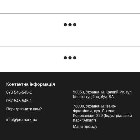
Контактна інформація
073 545-545-1
50053, Україна, м. Кривий Ріг, вул.
Конституційна, буд. 9А
067 545-545-1
76000, Україна, м. Івано-
Передзвонити вам?
Франківськ, вул. Євгена
Коновальця, 229 (Індустріальний
info@promark.ua
парк "Arkan")
Мапа проїзду