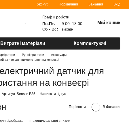
Порівняння
Укр
Рус
Бажання
Вхід
Графік роботи:
Мій кошик
Пн-Пт:
9:00–18:00
Сб - Вс:
вихідні
Витратні матеріали
Комплектуючі
аркіратори
Ручні принтери
Аксесуари
ий датчик для використання на конвеєрі
електричний датчик для
ристання на конвеєрі
Артикул: Sensor-B35
Написати відгук
рн
Порівняти
В бажання
для відображення накопичувальної знижки