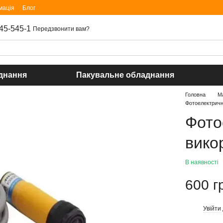
мація
Блог
45-545-1
Передзвонити вам?
днання
Пакувальне обладнання
Головна
М
Фотоелектричн
Фото
вико
В наявності
600 г
Увійти
%