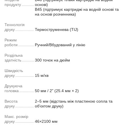
продукту
основі)
B45 (підтримує картриджі на водній основі та
на основі розчинника)
Технологія
друку
Термоструменева (TIJ)
Режим
роботи
Ручний/Вбудований у лінію
Роздільна
здатність
300 точок на дюйм
Швидкість
друку
15 м/хв
Друкуюча
головка
50 мм / 2" (25.4 мм × 2)
Висота
2–5 мм (відстань між пластиною сопла та
друку
об'єктом друку)
Макс. розмір
друку
46×2100 мм