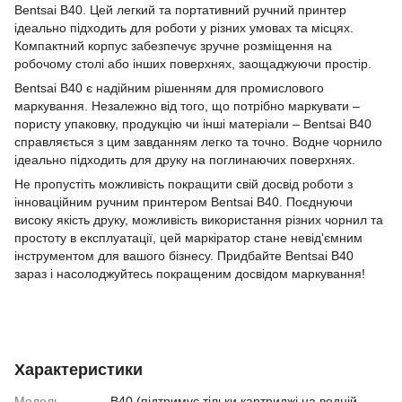
Bentsai B40. Цей легкий та портативний ручний принтер
ідеально підходить для роботи у різних умовах та місцях.
Компактний корпус забезпечує зручне розміщення на
робочому столі або інших поверхнях, заощаджуючи простір.
Bentsai B40 є надійним рішенням для промислового
маркування. Незалежно від того, що потрібно маркувати –
пористу упаковку, продукцію чи інші матеріали – Bentsai B40
справляється з цим завданням легко та точно. Водне чорнило
ідеально підходить для друку на поглинаючих поверхнях.
Не пропустіть можливість покращити свій досвід роботи з
інноваційним ручним принтером Bentsai B40. Поєднуючи
високу якість друку, можливість використання різних чорнил та
простоту в експлуатації, цей маркіратор стане невід'ємним
інструментом для вашого бізнесу. Придбайте Bentsai B40
зараз і насолоджуйтесь покращеним досвідом маркування!
Характеристики
Модель
B40 (підтримує тільки картриджі на водній