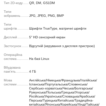
Тип 2D-коду
QR, DM, GS1DM
Типи
зображень
JPG, JPEG, PNG, BMP
Типи
шрифтів
Шрифти TrueType, матричні шрифти
Дисплей
5" HD сенсорний екран
Застосунок
Відсутній (керування з дисплея пристрою)
Операційна
система
На базі Linux
Вбудована
пам'ять
4 ГБ
Мова
Англійська/Німецька/Французька/Італійська/
системи
Іспанська/Португальська/Словенська/
Сербсько-хорватська/Чеська/Болгарська/
Румунська/Польська/Грецька/Угорська/
Російська/Українська/Словацька/Арабська/
Перська/Турецька/Китайська/Традиційна-
китайська/Японська/Корейська/Хінді/Тайська/