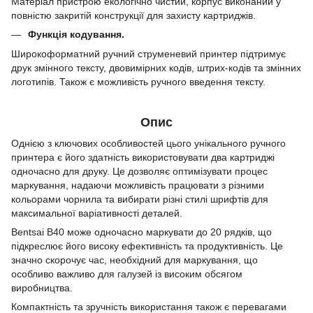
Матеріал пристрою екологічно чистий, корпус виконаний у
повністю закритій конструкції для захисту картриджів.
Функція кодування.
Широкоформатний ручний струменевий принтер підтримує
друк змінного тексту, двовимірних кодів, штрих-кодів та змінних
логотипів. Також є можливість ручного введення тексту.
Опис
Однією з ключових особливостей цього унікального ручного
принтера є його здатність використовувати два картриджі
одночасно для друку. Це дозволяє оптимізувати процес
маркування, надаючи можливість працювати з різними
кольорами чорнила та вибирати різні стилі шрифтів для
максимальної варіативності деталей.
Bentsai B40 може одночасно маркувати до 20 рядків, що
підкреслює його високу ефективність та продуктивність. Це
значно скорочує час, необхідний для маркування, що
особливо важливо для галузей із високим обсягом
виробництва.
Компактність та зручність використання також є перевагами