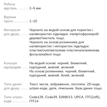
Робоча
відстань
2–5 мм
Відтінки
сірого
1–10
Матеріали
Чорнило на водній основі для пористих і
для друку
напівпористих підкладок: папір/гофрокороб/
дерево/текстиль тощо.
Чорнило на основі розчинника для
напівпористих і непористих підкладок:
пластик/скло/металева пластина/алюмінієва
фольга/кабелі тощо.
Кольори
На водній основі: чорний, блакитний,
картриджів
пурпурний, жовтий, зелений.
На основі розчинника: чорний, блакитний,
пурпурний, жовтий, білий, зелений.
Типи даних
Текст, числа, зображення, логотипи, 2D-коди,
для друку
штрих-коди, дати, лічильник, база даних тощо.
Типи штрих-
Code128, Code39, EAN8/13, UPCA, ITF(2of5),
кодів
ITF14