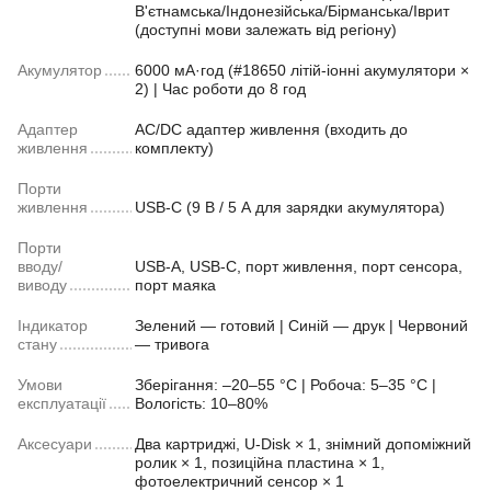
В'єтнамська/Індонезійська/Бірманська/Іврит
(доступні мови залежать від регіону)
Акумулятор
6000 мА·год (#18650 літій-іонні акумулятори ×
2) | Час роботи до 8 год
Адаптер
AC/DC адаптер живлення (входить до
живлення
комплекту)
Порти
живлення
USB-C (9 В / 5 А для зарядки акумулятора)
Порти
вводу/
USB-A, USB-C, порт живлення, порт сенсора,
виводу
порт маяка
Індикатор
Зелений — готовий | Синій — друк | Червоний
стану
— тривога
Умови
Зберігання: –20–55 °C | Робоча: 5–35 °C |
експлуатації
Вологість: 10–80%
Аксесуари
Два картриджі, U-Disk × 1, знімний допоміжний
ролик × 1, позиційна пластина × 1,
фотоелектричний сенсор × 1