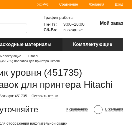
Сравнение
Укр
Рус
Желания
Вход
График работы:
Мой заказ
Пн-Пт:
9:00–18:00
Сб-Вс:
выходные
асходные материалы
Комплектующие
омплектующие
Hitachi
(451735) поплавок для принтера Hitachi
ик уровня (451735)
авок для принтера Hitachi
Артикул: 451735
Оставить отзыв
уточняйте
К сравнению
В желания
для отображения накопительной скидки