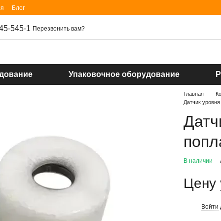
ия
Блог
45-545-1
Перезвонить вам?
удование
Упаковочное оборудование
Р
Главная
К
Датчик уровня 
Датч
попл
В наличии
Цену 
Войти
%