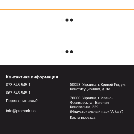
Контактная информация
073 545-545-1
50053, Украина, г. Кривой Рог, ул.
Конституционная, д. 9А
067 545-545-1
76000, Украина, г. Ивано-
Перезвонить вам?
Франковск, ул. Евгения
Коновальца, 229
info@promark.ua
(Индустриальный парк "Arkan")
Карта проезда