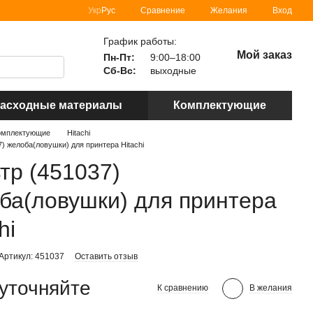
Сравнение
Укр
Рус
Желания
Вход
График работы:
Мой заказ
Пн-Пт:
9:00–18:00
Сб-Вс:
выходные
асходные материалы
Комплектующие
омплектующие
Hitachi
7) желоба(ловушки) для принтера Hitachi
тр (451037)
ба(ловушки) для принтера
hi
Артикул: 451037
Оставить отзыв
уточняйте
К сравнению
В желания