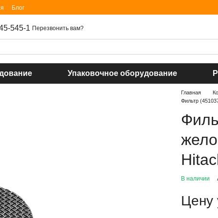
ия
Блог
45-545-1
Перезвонить вам?
удование
Упаковочное оборудование
Р
Главная
К
Фильтр (45103
Филь
жело
Hitac
В наличии
Цену 