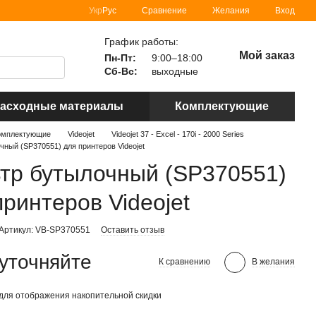
Сравнение
Укр
Рус
Желания
Вход
График работы:
Мой заказ
Пн-Пт:
9:00–18:00
Сб-Вс:
выходные
асходные материалы
Комплектующие
омплектующие
Videojet
Videojet 37 - Excel - 170i - 2000 Series
чный (SP370551) для принтеров Videojet
тр бутылочный (SP370551)
принтеров Videojet
Артикул: VB-SP370551
Оставить отзыв
уточняйте
К сравнению
В желания
для отображения накопительной скидки