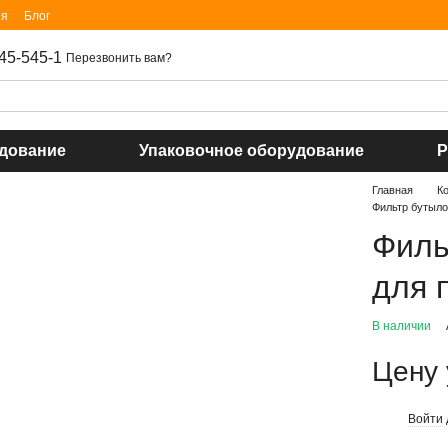
ия
Блог
45-545-1
Перезвонить вам?
удование
Упаковочное оборудование
Р
Главная
К
Фильтр бутыло
Филь
для 
В наличии
Цену 
Войти
%