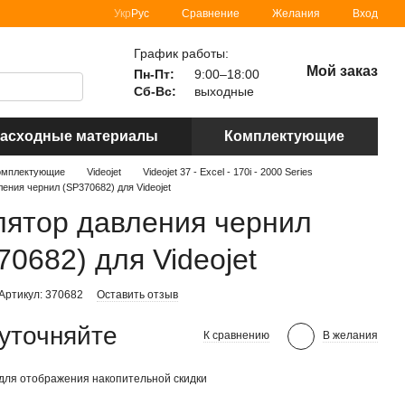
Сравнение
Укр
Рус
Желания
Вход
График работы:
Мой заказ
Пн-Пт:
9:00–18:00
Сб-Вс:
выходные
асходные материалы
Комплектующие
омплектующие
Videojet
Videojet 37 - Excel - 170i - 2000 Series
ления чернил (SP370682) для Videojet
лятор давления чернил
70682) для Videojet
Артикул: 370682
Оставить отзыв
уточняйте
К сравнению
В желания
для отображения накопительной скидки