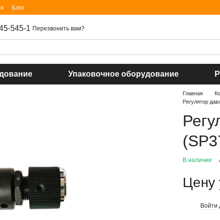
ия
Блог
45-545-1
Перезвонить вам?
удование
Упаковочное оборудование
Р
Главная
К
Регулятор дав
Регу
(SP3
В наличии
Цену 
Войти
%