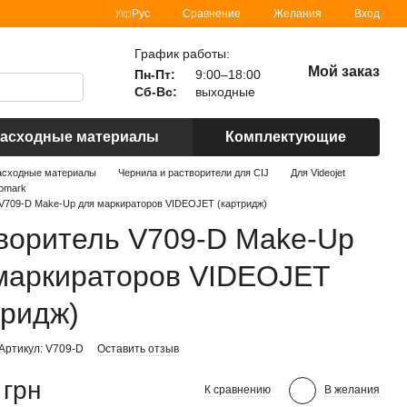
Сравнение
Укр
Рус
Желания
Вход
График работы:
Мой заказ
Пн-Пт:
9:00–18:00
Сб-Вс:
выходные
асходные материалы
Комплектующие
асходные материалы
Чернила и растворители для CIJ
Для Videojet
romark
V709-D Make-Up для маркираторов VIDEOJET (картридж)
воритель V709-D Make-Up
маркираторов VIDEOJET
тридж)
Артикул: V709-D
Оставить отзыв
 грн
К сравнению
В желания