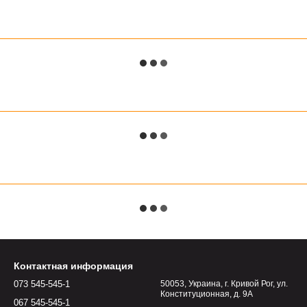
Контактная информация
073 545-545-1
50053, Украина, г. Кривой Рог, ул.
Конституционная, д. 9А
067 545-545-1