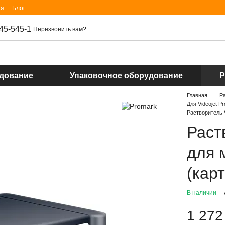
ия
Блог
45-545-1
Перезвонить вам?
удование
Упаковочное оборудование
Р
Главная
Р
Для Videojet P
Растворитель 
Раст
для 
(кар
В наличии
1 272