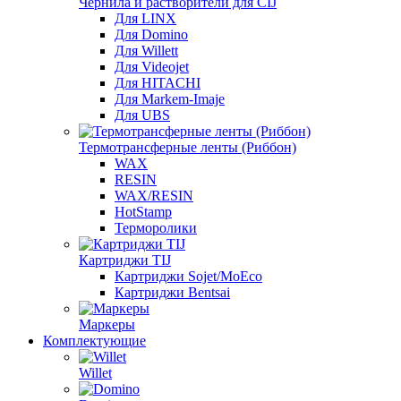
Чернила и растворители для CIJ
Для LINX
Для Domino
Для Willett
Для Videojet
Для HITACHI
Для Markem-Imaje
Для UBS
Термотрансферные ленты (Риббон)
WAX
RESIN
WAX/RESIN
HotStamp
Терморолики
Картриджи TIJ
Картриджи Sojet/MoEco
Картриджи Bentsai
Маркеры
Комплектующие
Willet