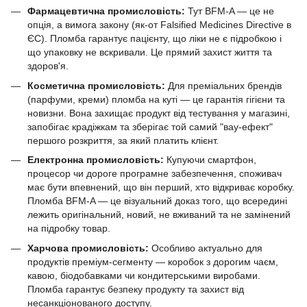
Фармацевтична промисловість:
Тут BFM-A — це не
опція, а вимога закону (як-от Falsified Medicines Directive в
ЄС). Пломба гарантує пацієнту, що ліки не є підробкою і
що упаковку не вскривали. Це прямий захист життя та
здоров'я.
Косметична промисловість:
Для преміальних брендів
(парфуми, креми) пломба на куті — це гарантія гігієни та
новизни. Вона захищає продукт від тестування у магазині,
запобігає крадіжкам та зберігає той самий "вау-ефект"
першого розкриття, за який платить клієнт.
Електронна промисловість:
Купуючи смартфон,
процесор чи дороге програмне забезпечення, споживач
має бути впевнений, що він перший, хто відкриває коробку.
Пломба BFM-A — це візуальний доказ того, що всередині
лежить оригінальний, новий, не вживаний та не замінений
на підробку товар.
Харчова промисловість:
Особливо актуально для
продуктів преміум-сегменту — коробок з дорогим чаєм,
кавою, біодобавками чи кондитерськими виробами.
Пломба гарантує безпеку продукту та захист від
несанкціонованого доступу.