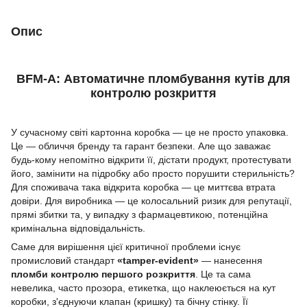
Опис
BFM-A: Автоматичне пломбування кутів для
контролю розкриття
У сучасному світі картонна коробка — це не просто упаковка.
Це — обличчя бренду та гарант безпеки. Але що заважає
будь-кому непомітно відкрити її, дістати продукт, протестувати
його, замінити на підробку або просто порушити стерильність?
Для споживача така відкрита коробка — це миттєва втрата
довіри. Для виробника — це колосальний ризик для репутації,
прямі збитки та, у випадку з фармацевтикою, потенційна
кримінальна відповідальність.
Саме для вирішення цієї критичної проблеми існує
промисловий стандарт
«tamper-evident»
— нанесення
пломби контролю першого розкриття
. Це та сама
невелика, часто прозора, етикетка, що наклеюється на кут
коробки, з'єднуючи клапан (кришку) та бічну стінку. Її