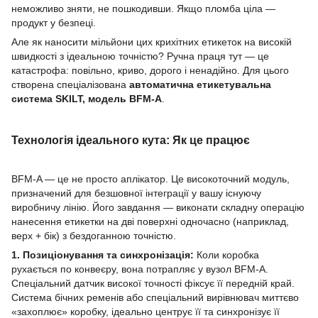
неможливо зняти, не пошкодивши. Якщо пломба ціла —
продукт у безпеці.
Але як наносити мільйони цих крихітних етикеток на високій
швидкості з ідеальною точністю? Ручна праця тут — це
катастрофа: повільно, криво, дорого і ненадійно. Для цього
створена спеціалізована
автоматична етикетувальна
система SKILT, модель BFM-A
.
Технологія ідеального кута: Як це працює
BFM-A — це не просто аплікатор. Це високоточний модуль,
призначений для безшовної інтеграції у вашу існуючу
виробничу лінію. Його завдання — виконати складну операцію
нанесення етикетки на дві поверхні одночасно (наприклад,
верх + бік) з бездоганною точністю.
1. Позиціонування та синхронізація:
Коли коробка
рухається по конвеєру, вона потрапляє у вузол BFM-A.
Спеціальний датчик високої точності фіксує її передній край.
Система бічних ременів або спеціальний вирівнювач миттєво
«захоплює» коробку, ідеально центрує її та синхронізує її