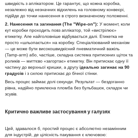
швидкість з аплікатором. Це гарантує, що кожна коробка,
незалежно від незначних відхилень на головному конвеєрі,
підійде до точки нанесення в строго визначеному положенні.
2. Нанесення та загинання (The "Wipe-on"):
У момент, коли
кут коробки проходить повз аплікатор, той «вистрілює»
етикетку. Але найголовніше відбувається далі. Етикетка не
просто «шльопається» на коробку. Спеціалізований механізм
— це може бути високошвидкісний пневматичний важіль
(Tamp-arm) або, частіше, складна система притискних щіток та
роликів — миттєво «загортає» етикетку. Він притискає одну її
частину до верхньої кришки, а другу
ідеально загинає на 90
градусів
і з силою притискає до бічної стінки.
Весь процес займає долі секунди. Результат — бездоганно
рівна, надійно приклеєна пломба без бульбашок, складок чи
зсувів.
Критично важливе застосування у галузях
Цей, здавалося б, простий процес є абсолютно незамінним
для індустрій, де цілісність пакування є ключовою: