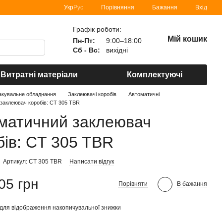
Порівняння
Укр
Рус
Бажання
Вхід
Графік роботи:
Мій кошик
Пн-Пт:
9:00–18:00
Сб - Вс:
вихідні
Витратні матеріали
Комплектуючі
акувальне обладнання
Заклеювачі коробів
Автоматичні
заклеювач коробів: CT 305 TBR
матичний заклеювач
бів: CT 305 TBR
Артикул: CT 305 TBR
Написати відгук
05 грн
Порівняти
В бажання
для відображення накопичувальної знижки