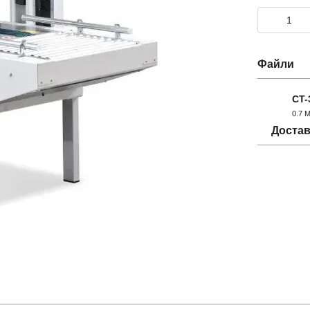
Файли
CT-
0.7 
PDF
Достав