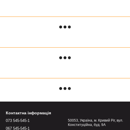
Контактна інформація
073 545-545-1
50053, Україна, м. Кривий Ріг, вул.
Конституційна, буд. 9А
067 545-545-1