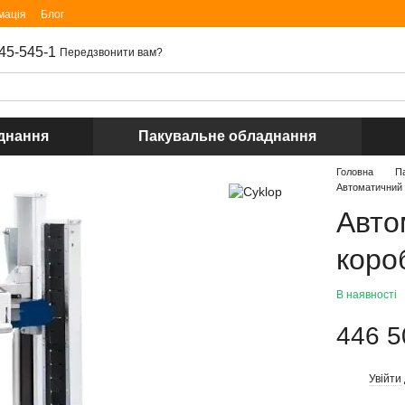
мація
Блог
45-545-1
Передзвонити вам?
днання
Пакувальне обладнання
Головна
П
Автоматичний 
Авто
коро
В наявності
446 5
Увійти
%