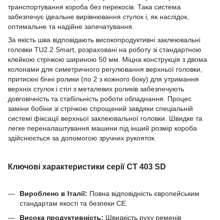
транспортування короба без перекосів. Така система
забезпечує ідеальне вирівнювання стулок і, як наслідок,
оптимальне та надійне запечатування.
За якість шва відповідають високопродуктивні заклеювальні
головки TU2.2 Smart, розраховані на роботу зі стандартною
клейкою стрічкою шириною 50 мм. Міцна конструкція з двома
колонами для симетричного регулювання верхньої головки,
притискні бічні ролики (по 2 з кожного боку) для утримання
верхніх стулок і стіл з металевих роликів забезпечують
довговічність та стабільність роботи обладнання. Процес
заміни бобіни зі стрічкою спрощений завдяки спеціальній
системі фіксації верхньої заклеювальної головки. Швидке та
легке переналаштування машини під інший розмір короба
здійснюється за допомогою зручних рукояток.
Ключові характеристики серії CT 403 SD
Вироблено в Італії:
Повна відповідність європейським
стандартам якості та безпеки CE.
Висока продуктивність:
Швидкість руху ременів