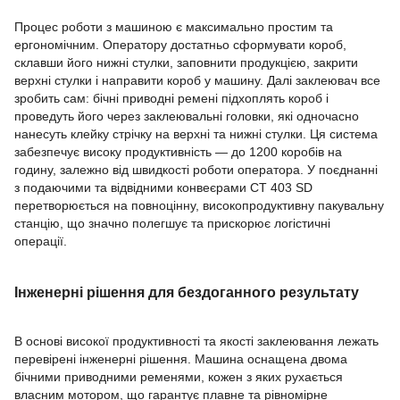
Процес роботи з машиною є максимально простим та
ергономічним. Оператору достатньо сформувати короб,
склавши його нижні стулки, заповнити продукцією, закрити
верхні стулки і направити короб у машину. Далі заклеювач все
зробить сам: бічні приводні ремені підхоплять короб і
проведуть його через заклеювальні головки, які одночасно
нанесуть клейку стрічку на верхні та нижні стулки. Ця система
забезпечує високу продуктивність — до 1200 коробів на
годину, залежно від швидкості роботи оператора. У поєднанні
з подаючими та відвідними конвеєрами CT 403 SD
перетворюється на повноцінну, високопродуктивну пакувальну
станцію, що значно полегшує та прискорює логістичні
операції.
Інженерні рішення для бездоганного результату
В основі високої продуктивності та якості заклеювання лежать
перевірені інженерні рішення. Машина оснащена двома
бічними приводними ременями, кожен з яких рухається
власним мотором, що гарантує плавне та рівномірне