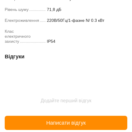
Рівень шуму
71,8 дБ
Електроживлення
220В/50Гц/1-фазне N/ 0.3 кВт
Клас
електричного
захисту
IP54
Відгуки
Додайте перший відгук
Написати відгук