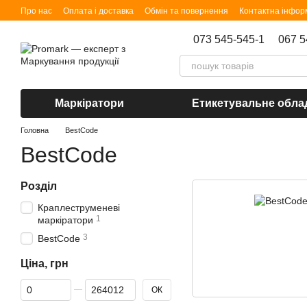
Перейти до основного контенту
Про нас
Оплата і доставка
Обмін та повернення
Контактна інфор
073 545-545-1
067 5
Маркіратори
Етикетувальне обла
Головна
BestCode
BestCode
Розділ
Краплеструменеві
1
маркіратори
3
BestCode
Ціна, грн
Від Ціна, грн
До Ціна, грн
ОК