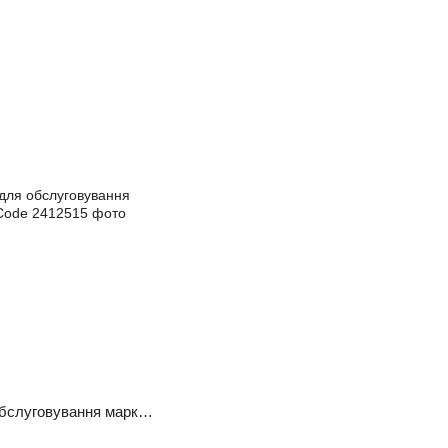
Промивна станція для обслуговування маркувальника BestCode