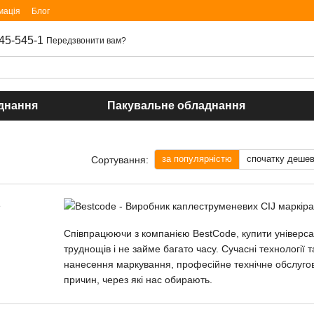
мація
Блог
45-545-1
Передзвонити вам?
днання
Пакувальне обладнання
за популярністю
спочатку деше
Сортування:
Співпрацюючи з компанією BestCode, купити універсал
труднощів і не займе багато часу. Сучасні технології т
нанесення маркування, професійне технічне обслугову
причин, через які нас обирають.
Компанія ТОВ ПРОМАРК пропонує вашій увазі тільки 