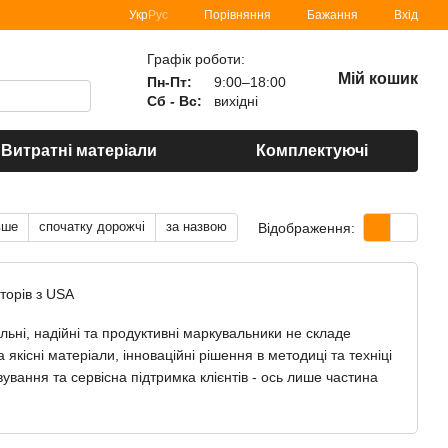
Порівняння
Укр
Рус
Бажання
Вхід
Графік роботи:
Мій кошик
Пн-Пт:
9:00–18:00
Сб - Вс:
вихідні
Витратні матеріали
Комплектуючі
вше
спочатку дорожчі
за назвою
Відображення:
ьні, надійні та продуктивні маркувальники не складе
а якісні матеріали, інноваційні рішення в методиці та техніці
вання та сервісна підтримка клієнтів - ось лише частина
найкраще обладнання для маркування продукції, яке може