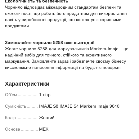
Екологічність та безпечність
Чорнило відповідає міжнародним стандартам безпеки та
екологічності, що робить його придатним для використання
навіть у виробництві продукції, що контактує з харчовими
продуктами.
Замовляйте чорнило 5258 вже сьогодні!
Жовте чорнило 5258 для маркувальників Markem-Imaje – це
надійний вибір для точного, стійкого та ефективного
маркування. Замовляйте зараз і забезпечте своєму бізнесу
високоякісне нанесення інформації на будь-які поверхні!
Характеристики
Об'єм
1 літр
Сумісність
IMAJE S8 IMAJE S4 Markem Imaje 9040
Колір
Жовтий
Основа
MEK