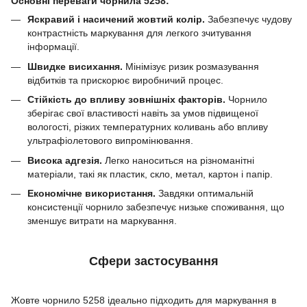
Основні переваги чорнила 5258:
Яскравий і насичений жовтий колір.
Забезпечує чудову
контрастність маркування для легкого зчитування
інформації.
Швидке висихання.
Мінімізує ризик розмазування
відбитків та прискорює виробничий процес.
Стійкість до впливу зовнішніх факторів.
Чорнило
зберігає свої властивості навіть за умов підвищеної
вологості, різких температурних коливань або впливу
ультрафіолетового випромінювання.
Висока адгезія.
Легко наноситься на різноманітні
матеріали, такі як пластик, скло, метал, картон і папір.
Економічне використання.
Завдяки оптимальній
консистенції чорнило забезпечує низьке споживання, що
зменшує витрати на маркування.
Сфери застосування
Жовте чорнило 5258 ідеально підходить для маркування в