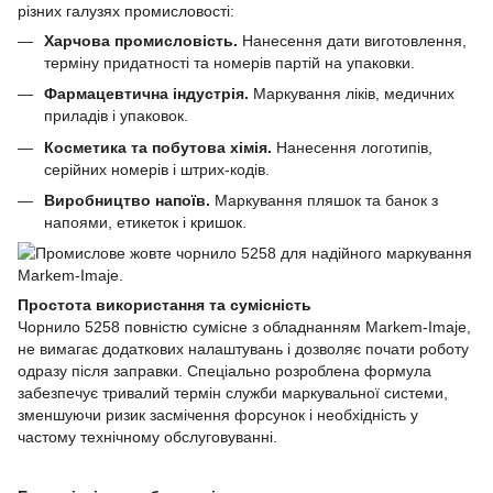
різних галузях промисловості:
Харчова промисловість.
Нанесення дати виготовлення,
терміну придатності та номерів партій на упаковки.
Фармацевтична індустрія.
Маркування ліків, медичних
приладів і упаковок.
Косметика та побутова хімія.
Нанесення логотипів,
серійних номерів і штрих-кодів.
Виробництво напоїв.
Маркування пляшок та банок з
напоями, етикеток і кришок.
Простота використання та сумісність
Чорнило 5258 повністю сумісне з обладнанням Markem-Imaje,
не вимагає додаткових налаштувань і дозволяє почати роботу
одразу після заправки. Спеціально розроблена формула
забезпечує тривалий термін служби маркувальної системи,
зменшуючи ризик засмічення форсунок і необхідність у
частому технічному обслуговуванні.