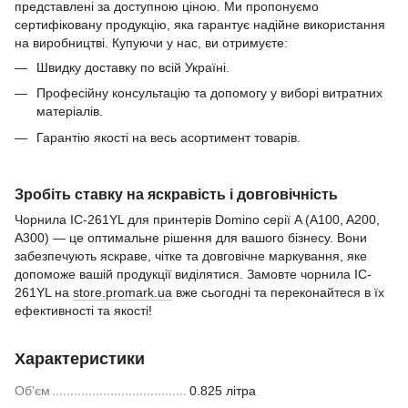
представлені за доступною ціною. Ми пропонуємо
сертифіковану продукцію, яка гарантує надійне використання
на виробництві. Купуючи у нас, ви отримуєте:
Швидку доставку по всій Україні.
Професійну консультацію та допомогу у виборі витратних
матеріалів.
Гарантію якості на весь асортимент товарів.
Зробіть ставку на яскравість і довговічність
Чорнила IC-261YL для принтерів Domino серії A (A100, A200,
A300) — це оптимальне рішення для вашого бізнесу. Вони
забезпечують яскраве, чітке та довговічне маркування, яке
допоможе вашій продукції виділятися. Замовте чорнила IC-
261YL на
store.promark.ua
вже сьогодні та переконайтеся в їх
ефективності та якості!
Характеристики
Об'єм
0.825 літра