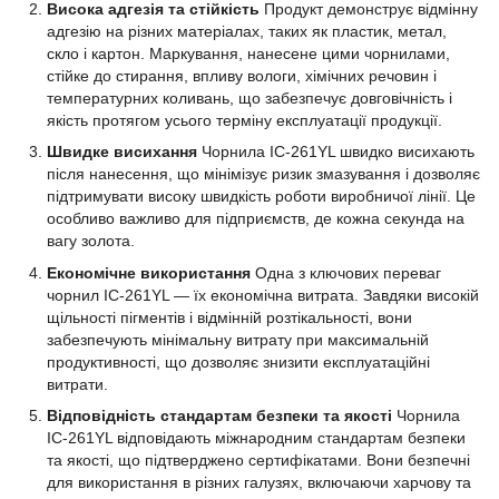
Висока адгезія та стійкість
Продукт демонструє відмінну
адгезію на різних матеріалах, таких як пластик, метал,
скло і картон. Маркування, нанесене цими чорнилами,
стійке до стирання, впливу вологи, хімічних речовин і
температурних коливань, що забезпечує довговічність і
якість протягом усього терміну експлуатації продукції.
Швидке висихання
Чорнила IC-261YL швидко висихають
після нанесення, що мінімізує ризик змазування і дозволяє
підтримувати високу швидкість роботи виробничої лінії. Це
особливо важливо для підприємств, де кожна секунда на
вагу золота.
Економічне використання
Одна з ключових переваг
чорнил IC-261YL — їх економічна витрата. Завдяки високій
щільності пігментів і відмінній розтікальності, вони
забезпечують мінімальну витрату при максимальній
продуктивності, що дозволяє знизити експлуатаційні
витрати.
Відповідність стандартам безпеки та якості
Чорнила
IC-261YL відповідають міжнародним стандартам безпеки
та якості, що підтверджено сертифікатами. Вони безпечні
для використання в різних галузях, включаючи харчову та