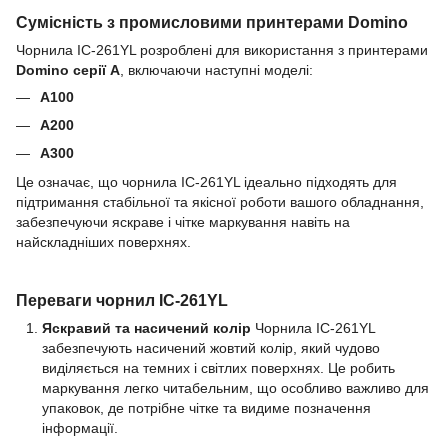
Сумісність з промисловими принтерами Domino
Чорнила IC-261YL розроблені для використання з принтерами
Domino серії A
, включаючи наступні моделі:
A100
A200
A300
Це означає, що чорнила IC-261YL ідеально підходять для
підтримання стабільної та якісної роботи вашого обладнання,
забезпечуючи яскраве і чітке маркування навіть на
найскладніших поверхнях.
Переваги чорнил IC-261YL
Яскравий та насичений колір
Чорнила IC-261YL
забезпечують насичений жовтий колір, який чудово
виділяється на темних і світлих поверхнях. Це робить
маркування легко читабельним, що особливо важливо для
упаковок, де потрібне чітке та видиме позначення
інформації.