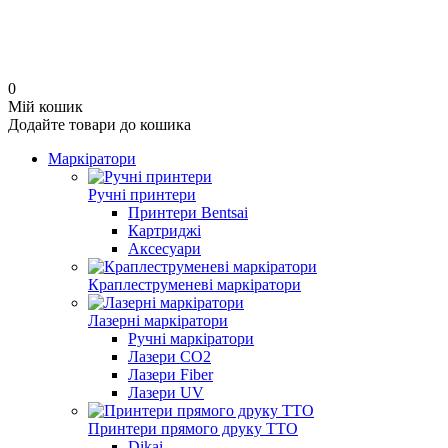
0
Мій кошик
Додайте товари до кошика
Маркіратори
Ручні принтери
Принтери Bentsai
Картриджі
Аксесуари
Краплеструменеві маркіратори
Лазерні маркіратори
Ручні маркіратори
Лазери CO2
Лазери Fiber
Лазери UV
Принтери прямого друку TTO
Dikai