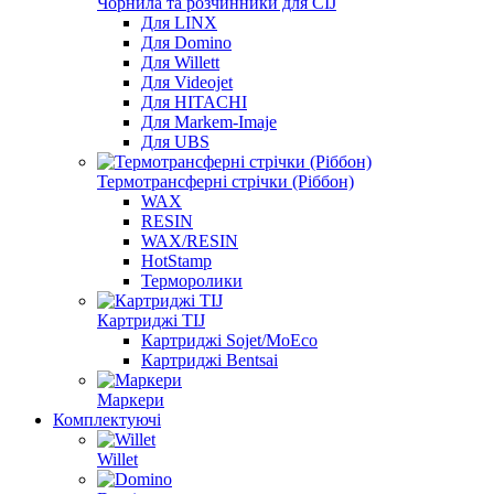
Чорнила та розчинники для CIJ
Для LINX
Для Domino
Для Willett
Для Videojet
Для HITACHI
Для Markem-Imaje
Для UBS
Термотрансферні стрічки (Ріббон)
WAX
RESIN
WAX/RESIN
HotStamp
Терморолики
Картриджі TIJ
Картриджі Sojet/MoEco
Картриджі Bentsai
Маркери
Комплектуючі
Willet