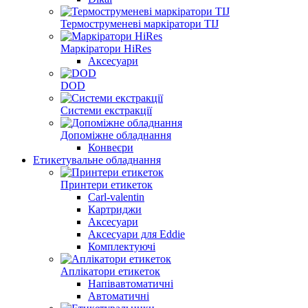
Термоструменеві маркіратори TIJ
Маркіратори HiRes
Аксесуари
DOD
Системи екстракції
Допоміжне обладнання
Конвеєри
Етикетувальне обладнання
Принтери етикеток
Carl-valentin
Картриджи
Аксесуари
Аксесуари для Eddie
Комплектуючі
Аплікатори етикеток
Напівавтоматичні
Автоматичні