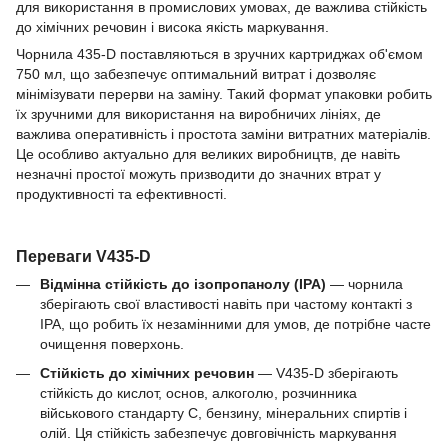
для використання в промислових умовах, де важлива стійкість
до хімічних речовин і висока якість маркування.
Чорнила 435-D поставляються в зручних картриджах об'ємом
750 мл, що забезпечує оптимальний витрат і дозволяє
мінімізувати перерви на заміну. Такий формат упаковки робить
їх зручними для використання на виробничих лініях, де
важлива оперативність і простота заміни витратних матеріалів.
Це особливо актуально для великих виробництв, де навіть
незначні простої можуть призводити до значних втрат у
продуктивності та ефективності.
Переваги V435-D
Відмінна стійкість до ізопропанолу (IPA)
— чорнила
зберігають свої властивості навіть при частому контакті з
IPA, що робить їх незамінними для умов, де потрібне часте
очищення поверхонь.
Стійкість до хімічних речовин
— V435-D зберігають
стійкість до кислот, основ, алкоголю, розчинника
військового стандарту C, бензину, мінеральних спиртів і
олій. Ця стійкість забезпечує довговічність маркування