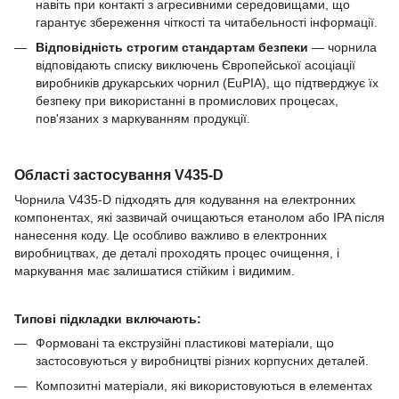
навіть при контакті з агресивними середовищами, що
гарантує збереження чіткості та читабельності інформації.
Відповідність строгим стандартам безпеки
— чорнила
відповідають списку виключень Європейської асоціації
виробників друкарських чорнил (EuPIA), що підтверджує їх
безпеку при використанні в промислових процесах,
пов'язаних з маркуванням продукції.
Області застосування V435-D
Чорнила V435-D підходять для кодування на електронних
компонентах, які зазвичай очищаються етанолом або IPA після
нанесення коду. Це особливо важливо в електронних
виробництвах, де деталі проходять процес очищення, і
маркування має залишатися стійким і видимим.
Типові підкладки включають:
Формовані та екструзійні пластикові матеріали, що
застосовуються у виробництві різних корпусних деталей.
Композитні матеріали, які використовуються в елементах