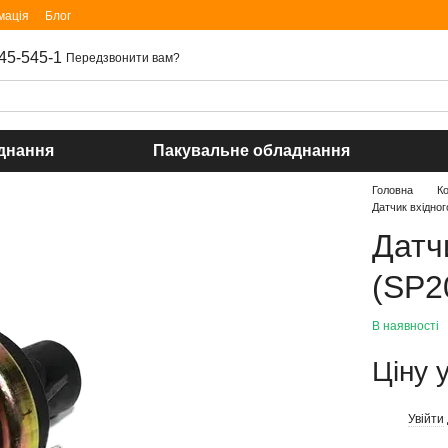
мація
Блог
45-545-1
Передзвонити вам?
днання
Пакувальне обладнання
Головна
К
Датчик вхідно
Датч
(SP2
В наявності
Ціну 
Увійти
%