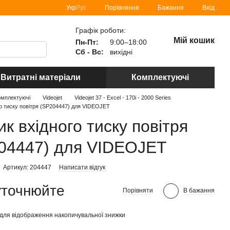
Порівняння
Укр
Рус
Бажання
Вхід
Графік роботи:
Мій кошик
Пн-Пт:
9:00–18:00
Сб - Вс:
вихідні
Витратні матеріали
Комплектуючі
омплектуючі
Videojet
Videojet 37 - Excel - 170i - 2000 Series
го тиску повітря (SP204447) для VIDEOJET
ик вхідного тиску повітря
04447) для VIDEOJET
Артикул: 204447
Написати відгук
уточнюйте
Порівняти
В бажання
для відображення накопичувальної знижки