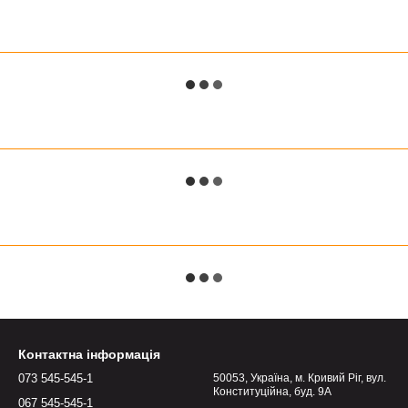
Контактна інформація
073 545-545-1
50053, Україна, м. Кривий Ріг, вул.
Конституційна, буд. 9А
067 545-545-1