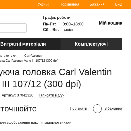
Порівняння
Укр
Рус
Бажання
Вхід
Графік роботи:
Мій кошик
Пн-Пт:
9:00–18:00
Сб - Вс:
вихідні
Витратні матеріали
Комплектуючі
омплектуючі
Carl-Valentin
а Carl Valentin Vario III 107/12 (300 dpi)
уюча головка Carl Valentin
 III 107/12 (300 dpi)
Артикул: 37042320
Написати відгук
уточнюйте
Порівняти
В бажання
для відображення накопичувальної знижки