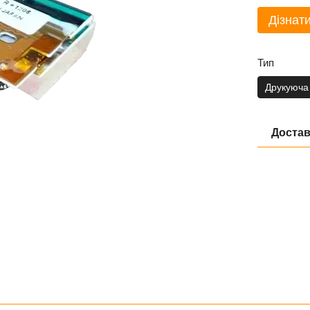
Дізнати
Тип
Друкуюча
Достав