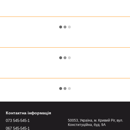
Контактна інформація
073 545-545-1
50053, Україна, м. Кривий Ріг, вул.
Конституційна, буд. 9А
067 545-545-1