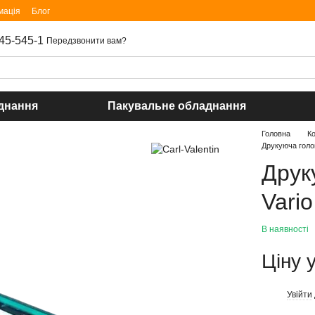
мація
Блог
45-545-1
Передзвонити вам?
днання
Пакувальне обладнання
Головна
К
Друкуюча головк
Друк
Vario
В наявності
Ціну 
Увійти
%