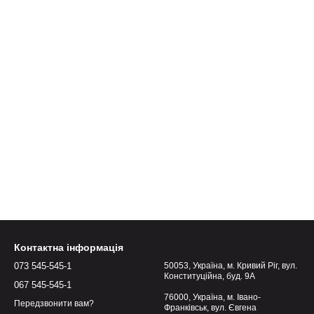
Контактна інформація
073 545-545-1
50053, Україна, м. Кривий Ріг, вул.
Конституційна, буд. 9А
067 545-545-1
76000, Україна, м. Івано-
Передзвонити вам?
Франківськ, вул. Євгена