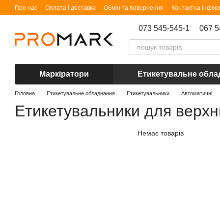
Перейти до основного контенту
Про нас
Оплата і доставка
Обмін та повернення
Контактна інфор
073 545-545-1
067 5
Маркіратори
Етикетувальне обла
Головна
Етикетувальне обладнання
Етикетувальники
Автоматичні
Етикетувальники для верхн
Немає товарів