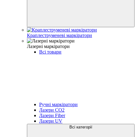
Краплеструменеві маркіратори
Лазерні маркіратори
Всі товари
Ручні маркіратори
Лазери CO2
Лазери Fiber
Лазери UV
Всі категорії