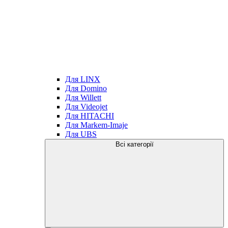
Для LINX
Для Domino
Для Willett
Для Videojet
Для HITACHI
Для Markem-Imaje
Для UBS
Всі категорії