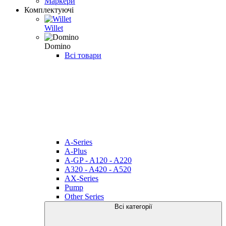
Маркери
Комплектуючі
Willet
Domino
Всі товари
A-Series
A-Plus
A-GP - A120 - A220
A320 - A420 - A520
AX-Series
Pump
Other Series
Всі категорії