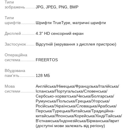
Типи
зображень
JPG, JPEG, PNG, BMP
Типи
шрифтів
Шрифти TrueType, матричні шрифти
Дисплей
4.3" HD сенсорний екран
Застосунок
Відсутній (керування з дисплея пристрою)
Операційна
система
FREERTOS
Вбудована
пам'ять
128 МБ
Мова
Англійська/Німецька/Французька/Італійська/
системи
Іспанська/Португальська/Словенська/
Сербсько-хорватська/Чеська/Болгарська/
Румунська/Польська/Грецька/Угорська/
Російська/Українська/Словацька/Арабська/
Перська/Турецька/Китайська/Традиційна-
китайська/Японська/Корейська/Хінді/Тайська/
В'єтнамська/Індонезійська/Бірманська/Іврит
(доступні мови залежать від регіону)