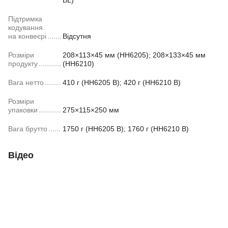
BL)
Підтримка
кодування
на конвеєрі
Відсутня
Розміри
208×113×45 мм (HH6205); 208×133×45 мм
продукту
(HH6210)
Вага нетто
410 г (HH6205 B); 420 г (HH6210 B)
Розміри
упаковки
275×115×250 мм
Вага брутто
1750 г (HH6205 B); 1760 г (HH6210 B)
Відео