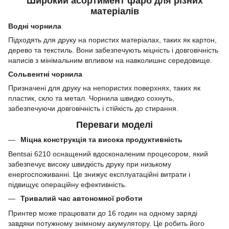
Широкий асортимент фарб для різних
матеріалів
Водні чорнила
Підходять для друку на пористих матеріалах, таких як картон,
дерево та текстиль. Вони забезпечують міцність і довговічність
написів з мінімальним впливом на навколишнє середовище.
Сольвентні чорнила
Призначені для друку на непористих поверхнях, таких як
пластик, скло та метал. Чорнила швидко сохнуть,
забезпечуючи довговічність і стійкість до стирання.
Переваги моделі
Міцна конструкція та висока продуктивність
Bentsai 6210 оснащений вдосконаленим процесором, який
забезпечує високу швидкість друку при низькому
енергоспоживанні. Це знижує експлуатаційні витрати і
підвищує операційну ефективність.
Тривалий час автономної роботи
Принтер може працювати до 16 годин на одному заряді
завдяки потужному знімному акумулятору. Це робить його