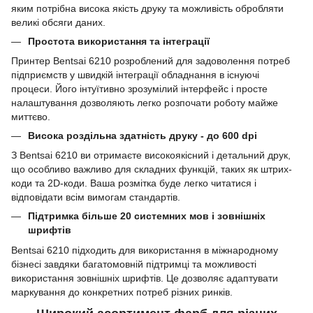
яким потрібна висока якість друку та можливість обробляти
великі обсяги даних.
Простота використання та інтеграції
Принтер Bentsai 6210 розроблений для задоволення потреб
підприємств у швидкій інтеграції обладнання в існуючі
процеси. Його інтуїтивно зрозумілий інтерфейс і просте
налаштування дозволяють легко розпочати роботу майже
миттєво.
Висока роздільна здатність друку - до 600 dpi
З Bentsai 6210 ви отримаєте високоякісний і детальний друк,
що особливо важливо для складних функцій, таких як штрих-
коди та 2D-коди. Ваша розмітка буде легко читатися і
відповідати всім вимогам стандартів.
Підтримка більше 20 системних мов і зовнішніх
шрифтів
Bentsai 6210 підходить для використання в міжнародному
бізнесі завдяки багатомовній підтримці та можливості
використання зовнішніх шрифтів. Це дозволяє адаптувати
маркування до конкретних потреб різних ринків.