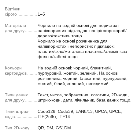
Відтінки
сірого
1–5
Матеріали
Чорнило на водній основі для пористих і
для друку
напівпористих підкладок: папір/гофрокороб/
дерево/текстиль тощо.
Чорнило на основі розчинника для
напівпористих і непористих підкладок:
пластик/скло/металева пластина/алюмінієва
фольга/кабелі тощо.
Кольори
На водній основі: чорний, блакитний,
картриджів
пурпуровий, жовтий, зелений. На основі
розчинника: чорний, блакитний, пурпуровий,
жовтий, білий, зелений, невидимий.
Типи даних
Текст, числа, зображення, логотипи, 2D-коди,
для друку
штрих-коди, дати, лічильник, база даних тощо.
Типи штрих-
Code128, Code39, EAN8/13, UPCA, UPCE,
кодів
ITF(2of5), ITF14
Тип 2D-коду
QR, DM, GS1DM