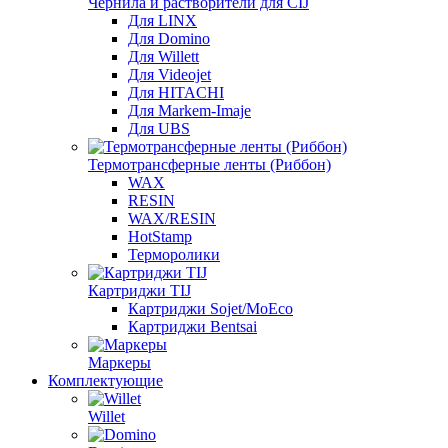
Чернила и растворители для CIJ
Для LINX
Для Domino
Для Willett
Для Videojet
Для HITACHI
Для Markem-Imaje
Для UBS
Термотрансферные ленты (Риббон)
WAX
RESIN
WAX/RESIN
HotStamp
Терморолики
Картриджи TIJ
Картриджи Sojet/MoEco
Картриджи Bentsai
Маркеры
Комплектующие
Willet