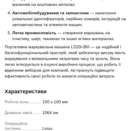
малюнків на коштовних металах.
Автомобілебудування та запчастини
— нанесення
унікальних ідентифікаторів, серійних номерів, інструкцій на
автозапчастини та елементи машин.
Легка промисловість
— створення маркувань на
пластику, шкірі, тканинах та інших м’яких матеріалах.
Портативна маркувальна машина LD20i-BIII — це надійний і
багатофункціональний пристрій, який забезпечує високу якість
маркування з мінімальними затратами часу та зусиль. Вона
легко інтегрується в існуючі виробничі процеси, що робить її
відмінним вибором для компаній, які прагнуть підвищити
ефективність своєї роботи та знизити операційні витрати.
Характеристики
Робоча зона
100 х 100 мм
Довжина хвилі
1064 нм
Операційна
система
Linux