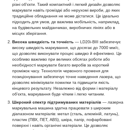
різні об'єкти. Такий компактний і легкий дизайн дозволяє
маркувати навіть громіздкі або нерухомі вироби, до яких
традиційне обладнання не може дістатися. Це ідеально
підходить для умов, де важлива мобільність, наприклад,
на будівельних майданчиках, виробничих лініях або в
місцях зберігання.
Висока швидкість та точність
— LD20i-BIII забезпечує
високу швидкість маркування, що досягає до 7000 мм/с,
що дозволяє виконувати процес швидко й ефективно. Це
особливо важливо при великих обсягах роботи або
необхідності маркувати багато виробів за короткий
проміжок часу. Технологія червоного променя для
позиціонування забезпечує точне наведення лазера, що
дозволяє мінімізувати помилки та підвищити якість
кінцевого результату. Незалежно від форми і матеріалу
об'єкта, маркування буде чітким і легко читаним.
Широкий спектр підтримуваних матеріалів
— лазерна
маркувальна машина здатна працювати з широким
діапазоном матеріалів: метал (сталь, алюміній, латунь),
пластик (ПВХ, ПЕТ, ABS), шкіра, папір, пофарбовані
поверхні і навіть органічні матеріали. Це дозволяє