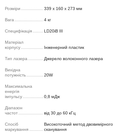
Розміри
339 x 160 x 273 мм
Вага
4 кг
Специфікація
LD20iB III
Матеріал
корпусу
Інженерний пластик
Тип лазера
Джерело волоконного лазера
Вихідна
потужність
20W
Максимальна
енергія
імпульсу
0,8 мДж
Діапазон
частот
від 30 до 60 кГц
Спосіб
Високоточний метод двовимірного
маркування
сканування