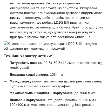
частих замін деталей. Це знижує витрати на
обслуговування та експлуатацію пристрою. Вбудована
система повітряного охолодження дозволяє підтримувати
низьку температуру роботи навіть при інтенсивних
навантаженнях, що робить LD20i-BIII практичним і
довговічним інструментом для бізнесу. Крім того, доступна
версія з акумулятором, що дозволяє використовувати
пристрій в умовах відсутності постійного живлення.
Технічні характеристики:
Потужність лазера
: 20 Вт, 30 Вт і більше, в залежності від
конфігурації
Довжина хвилі лазера
: 1064 нм
Метод маркування
: високоточне двовимірне сканування,
підтримка точкової і векторної графіки
Максимальна швидкість маркування
: до 7000 мм/с
Діапазон маркування
: стандартні розміри 50×50 мм і
100×100 мм; можливе налаштування під інші розміри