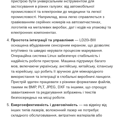
пристрою бути універсальним інструментом для
застосування в різних галузях: від автомобільної
промисловості та електроніки до медицини та легкої
промисловості. Наприклад, вона легко справляється з
гравіюванням серійних номерів на автозапчастинах,
логотипів на металевих виробах, дат і кодів на упаковці та
електронних компонентах.
Простота інтеграції та управління
— LD20i-BIII
оснащена вбудованим сенсорним екраном, що дозволяє
інтуїтивно та швидко керувати процесом маркування.
Операційна система Linux забезпечує стабільність і
надійність роботи пристрою. Машина підтримує багато
мов, включаючи українську, англійську, китайську, іспанську
та корейську, що робить її зручною для міжнародного
використання та інтеграції в глобальні виробничі ланцюги.
Пристрій здатен працювати з різними форматами файлів,
такими як BMP, PLT, JPEG, DXF та іншими, що спрощує
завантаження та редагування зображень і текстів
безпосередньо на місці роботи.
Енергоефективність і довговічність
— на відміну від
інших типів лазерів, волоконний лазер не потребує
складного обслуговування, витратних матеріалів або