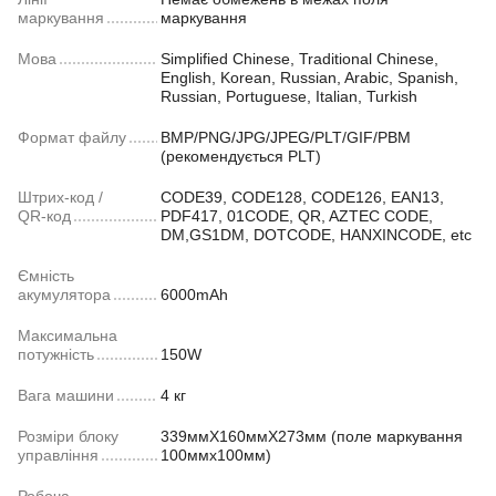
маркування
маркування
Мова
Simplified Chinese, Traditional Chinese,
English, Korean, Russian, Arabic, Spanish,
Russian, Portuguese, Italian, Turkish
Формат файлу
BMP/PNG/JPG/JPEG/PLT/GIF/PBM
(рекомендується PLT)
Штрих-код /
CODE39, CODE128, CODE126, EAN13,
QR-код
PDF417, 01CODE, QR, AZTEC CODE,
DM,GS1DM, DOTCODE, HANXINCODE, etc
Ємність
акумулятора
6000mAh
Максимальна
потужність
150W
Вага машини
4 кг
Розміри блоку
339ммX160ммX273мм (поле маркування
управління
100ммx100мм)