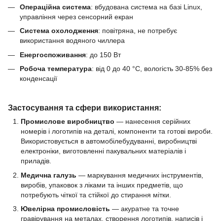
Операційна система
: вбудована система на базі Linux,
управління через сенсорний екран
Система охолодження
: повітряна, не потребує
використання водяного чиллера
Енергоспоживання
: до 150 Вт
Робоча температура
: від 0 до 40 °C, вологість 30-85% без
конденсації
Застосування та сфери використання:
Промислове виробництво
— нанесення серійних
номерів і логотипів на деталі, компоненти та готові вироби.
Використовується в автомобілебудуванні, виробництві
електроніки, виготовленні пакувальних матеріалів і
приладів.
Медична галузь
— маркування медичних інструментів,
виробів, упаковок з ліками та інших предметів, що
потребують чіткої та стійкої до стирання мітки.
Ювелірна промисловість
— акуратне та точне
гравірування на металах, створення логотипів, написів і