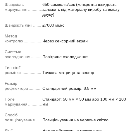
Швидкість
650 символів/сек (конкретна швидкість
маркування
залежить від матеріалу виробу та вмісту
друку)
Швидкість лінії
≤7000 мм/с
Метод
контролю
Через сенсорний екран
Система
охолодження
Повітряне охолодження
Тип лінії
розмітки
Точкова матриця та вектор
Розмір
рефлектора
Стандартний розмір: 8,5 мм
Поле
Стандарт: 50 мм × 50 мм або 100 мм × 100
маркування
мм
Спосіб
позиціонування
Позиціонування на червоне світло
Лінії
Немає обмежень в межах поля