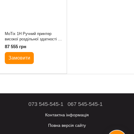
MoTix 1H Ручний принтер
високої роздільної здатності (зі
сканером штрих-кодів)
87 555 грн
Замовити
073 545-545-1
067 545-545-1
Контактна інформація
Повна версія сайту