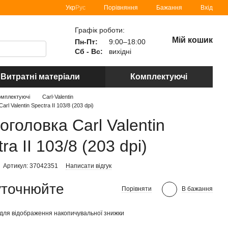
Порівняння
Укр
Рус
Бажання
Вхід
Графік роботи:
Мій кошик
Пн-Пт:
9:00–18:00
Сб - Вс:
вихідні
Витратні матеріали
Комплектуючі
омплектуючі
Carl-Valentin
rl Valentin Spectra II 103/8 (203 dpi)
оголовка Carl Valentin
ra II 103/8 (203 dpi)
Артикул: 37042351
Написати відгук
уточнюйте
Порівняти
В бажання
для відображення накопичувальної знижки