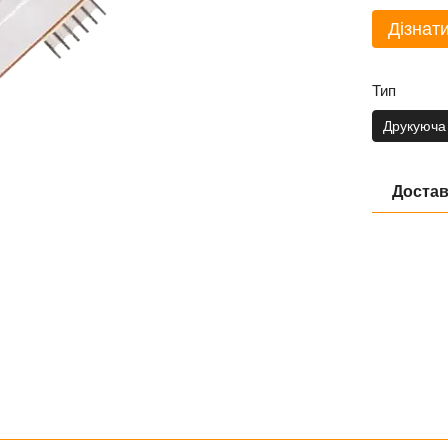
Дізнати
Тип
Друкуюча
Достав