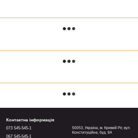
Контактна інформація
073 545-545-1
50053, Україна, м. Кривий Ріг, вул.
Конституційна, буд. 9А
067 545-545-1