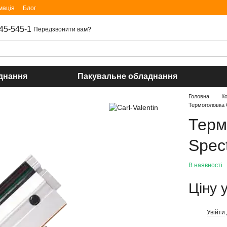
мація
Блог
45-545-1
Передзвонити вам?
днання
Пакувальне обладнання
Головна
К
Термоголовка Ca
Терм
Spect
В наявності
Ціну 
Увійти
%